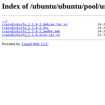
Index of /ubuntu/ubuntu/pool/un
../
crazydiskinfo_1.1.0-2.debian.tar.xz
crazydiskinfo_1.1.0-2.dsc
crazydiskinfo_1.1.0-2_amd64.deb
crazydiskinfo_1.1.0.orig.tar.xz
Provided by:
Liquid Web, LLC