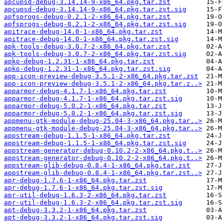
apcupsd-debug-3.14.14-9-x86_64.pkg.tar.zst
apcupsd-debug-3.14.14-9-x86_64.pkg.tar.zst.sig
apfsprogs-debug-0.2.1-2-x86_64.pkg.tar.zst
apfsprogs-debug-0.2.1-2-x86_64.pkg.tar.zst.sig
apitrace-debug-14.0-1-x86_64.pkg.tar.zst
apitrace-debug-14.0-1-x86_64.pkg.tar.zst.sig
apk-tools-debug-3.0.7-2-x86_64.pkg.tar.zst
apk-tools-debug-3.0.7-2-x86_64.pkg.tar.zst.sig
apko-debug-1.2.31-1-x86_64.pkg.tar.zst
apko-debug-1.2.31-1-x86_64.pkg.tar.zst.sig
app-icon-preview-debug-3.5.1-2-x86_64.pkg.tar.zst
app-icon-preview-debug-3.5.1-2-x86_64.pkg.tar.z..>
apparmor-debug-4.1.7-1-x86_64.pkg.tar.zst
apparmor-debug-4.1.7-1-x86_64.pkg.tar.zst.sig
apparmor-debug-5.0.2-1-x86_64.pkg.tar.zst
apparmor-debug-5.0.2-1-x86_64.pkg.tar.zst.sig
appmenu-gtk-module-debug-25.04-3-x86_64.pkg.tar..>
appmenu-gtk-module-debug-25.04-3-x86_64.pkg.tar..>
appstream-debug-1.1.5-1-x86_64.pkg.tar.zst
appstream-debug-1.1.5-1-x86_64.pkg.tar.zst.sig
appstream-generator-debug-0.10.2-2-x86_64.pkg.t..>
appstream-generator-debug-0.10.2-2-x86_64.pkg.t..>
appstream-glib-debug-0.8.4-1-x86_64.pkg.tar.zst
appstream-glib-debug-0.8.4-1-x86_64.pkg.tar.zst..>
apr-debug-1.7.6-1-x86_64.pkg.tar.zst
apr-debug-1.7.6-1-x86_64.pkg.tar.zst.sig
apr-util-debug-1.6.3-2-x86_64.pkg.tar.zst
apr-util-debug-1.6.3-2-x86_64.pkg.tar.zst.sig
apt-debug-3.3.2-1-x86_64.pkg.tar.zst
apt-debug-3.3.2-1-x86_64.pkg.tar.zst.sig