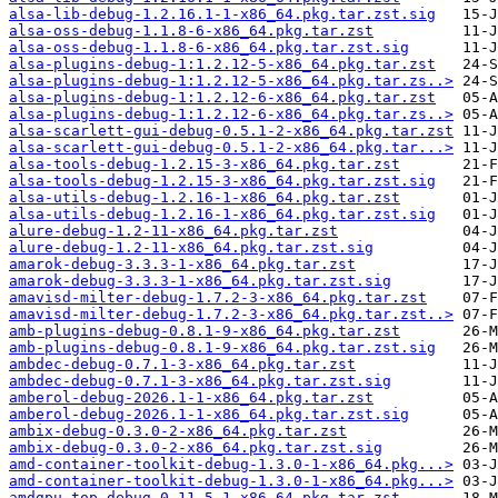
alsa-lib-debug-1.2.16.1-1-x86_64.pkg.tar.zst.sig
alsa-oss-debug-1.1.8-6-x86_64.pkg.tar.zst
alsa-oss-debug-1.1.8-6-x86_64.pkg.tar.zst.sig
alsa-plugins-debug-1:1.2.12-5-x86_64.pkg.tar.zst
alsa-plugins-debug-1:1.2.12-5-x86_64.pkg.tar.zs..>
alsa-plugins-debug-1:1.2.12-6-x86_64.pkg.tar.zst
alsa-plugins-debug-1:1.2.12-6-x86_64.pkg.tar.zs..>
alsa-scarlett-gui-debug-0.5.1-2-x86_64.pkg.tar.zst
alsa-scarlett-gui-debug-0.5.1-2-x86_64.pkg.tar...>
alsa-tools-debug-1.2.15-3-x86_64.pkg.tar.zst
alsa-tools-debug-1.2.15-3-x86_64.pkg.tar.zst.sig
alsa-utils-debug-1.2.16-1-x86_64.pkg.tar.zst
alsa-utils-debug-1.2.16-1-x86_64.pkg.tar.zst.sig
alure-debug-1.2-11-x86_64.pkg.tar.zst
alure-debug-1.2-11-x86_64.pkg.tar.zst.sig
amarok-debug-3.3.3-1-x86_64.pkg.tar.zst
amarok-debug-3.3.3-1-x86_64.pkg.tar.zst.sig
amavisd-milter-debug-1.7.2-3-x86_64.pkg.tar.zst
amavisd-milter-debug-1.7.2-3-x86_64.pkg.tar.zst..>
amb-plugins-debug-0.8.1-9-x86_64.pkg.tar.zst
amb-plugins-debug-0.8.1-9-x86_64.pkg.tar.zst.sig
ambdec-debug-0.7.1-3-x86_64.pkg.tar.zst
ambdec-debug-0.7.1-3-x86_64.pkg.tar.zst.sig
amberol-debug-2026.1-1-x86_64.pkg.tar.zst
amberol-debug-2026.1-1-x86_64.pkg.tar.zst.sig
ambix-debug-0.3.0-2-x86_64.pkg.tar.zst
ambix-debug-0.3.0-2-x86_64.pkg.tar.zst.sig
amd-container-toolkit-debug-1.3.0-1-x86_64.pkg...>
amd-container-toolkit-debug-1.3.0-1-x86_64.pkg...>
amdgpu_top-debug-0.11.5-1-x86_64.pkg.tar.zst