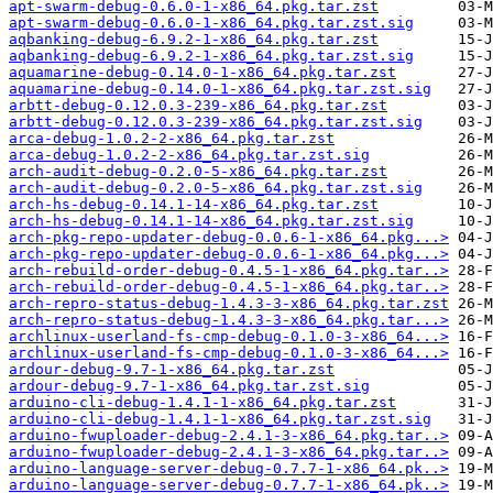
apt-swarm-debug-0.6.0-1-x86_64.pkg.tar.zst
apt-swarm-debug-0.6.0-1-x86_64.pkg.tar.zst.sig
aqbanking-debug-6.9.2-1-x86_64.pkg.tar.zst
aqbanking-debug-6.9.2-1-x86_64.pkg.tar.zst.sig
aquamarine-debug-0.14.0-1-x86_64.pkg.tar.zst
aquamarine-debug-0.14.0-1-x86_64.pkg.tar.zst.sig
arbtt-debug-0.12.0.3-239-x86_64.pkg.tar.zst
arbtt-debug-0.12.0.3-239-x86_64.pkg.tar.zst.sig
arca-debug-1.0.2-2-x86_64.pkg.tar.zst
arca-debug-1.0.2-2-x86_64.pkg.tar.zst.sig
arch-audit-debug-0.2.0-5-x86_64.pkg.tar.zst
arch-audit-debug-0.2.0-5-x86_64.pkg.tar.zst.sig
arch-hs-debug-0.14.1-14-x86_64.pkg.tar.zst
arch-hs-debug-0.14.1-14-x86_64.pkg.tar.zst.sig
arch-pkg-repo-updater-debug-0.0.6-1-x86_64.pkg...>
arch-pkg-repo-updater-debug-0.0.6-1-x86_64.pkg...>
arch-rebuild-order-debug-0.4.5-1-x86_64.pkg.tar..>
arch-rebuild-order-debug-0.4.5-1-x86_64.pkg.tar..>
arch-repro-status-debug-1.4.3-3-x86_64.pkg.tar.zst
arch-repro-status-debug-1.4.3-3-x86_64.pkg.tar...>
archlinux-userland-fs-cmp-debug-0.1.0-3-x86_64...>
archlinux-userland-fs-cmp-debug-0.1.0-3-x86_64...>
ardour-debug-9.7-1-x86_64.pkg.tar.zst
ardour-debug-9.7-1-x86_64.pkg.tar.zst.sig
arduino-cli-debug-1.4.1-1-x86_64.pkg.tar.zst
arduino-cli-debug-1.4.1-1-x86_64.pkg.tar.zst.sig
arduino-fwuploader-debug-2.4.1-3-x86_64.pkg.tar..>
arduino-fwuploader-debug-2.4.1-3-x86_64.pkg.tar..>
arduino-language-server-debug-0.7.7-1-x86_64.pk..>
arduino-language-server-debug-0.7.7-1-x86_64.pk..>