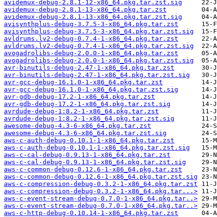
avidemux-debug-2.8.1-12-x86_64.pkg.tar.zst.sig
avidemux-debug-2.8.1-13-x86_64.pkg.tar.zst
avidemux-debug-2.8.1-13-x86_64.pkg.tar.zst.sig
avisynthplus-debug-3.7.5-3-x86_64.pkg.tar.zst
avisynthplus-debug-3.7.5-3-x86_64.pkg.tar.zst.sig
avldrums.lv2-debug-0.7.4-1-x86_64.pkg.tar.zst
avldrums.lv2-debug-0.7.4-1-x86_64.pkg.tar.zst.sig
avogadrolibs-debug-2.0.0-1-x86_64.pkg.tar.zst
avogadrolibs-debug-2.0.0-1-x86_64.pkg.tar.zst.sig
avr-binutils-debug-2.47-1-x86_64.pkg.tar.zst
avr-binutils-debug-2.47-1-x86_64.pkg.tar.zst.sig
avr-gcc-debug-16.1.0-1-x86_64.pkg.tar.zst
avr-gcc-debug-16.1.0-1-x86_64.pkg.tar.zst.sig
avr-gdb-debug-17.2-1-x86_64.pkg.tar.zst
avr-gdb-debug-17.2-1-x86_64.pkg.tar.zst.sig
avrdude-debug-1:8.2-1-x86_64.pkg.tar.zst
avrdude-debug-1:8.2-1-x86_64.pkg.tar.zst.sig
awesome-debug-4.3-6-x86_64.pkg.tar.zst
awesome-debug-4.3-6-x86_64.pkg.tar.zst.sig
aws-c-auth-debug-0.10.1-1-x86_64.pkg.tar.zst
aws-c-auth-debug-0.10.1-1-x86_64.pkg.tar.zst.sig
aws-c-cal-debug-0.9.13-1-x86_64.pkg.tar.zst
aws-c-cal-debug-0.9.13-1-x86_64.pkg.tar.zst.sig
aws-c-common-debug-0.12.6-1-x86_64.pkg.tar.zst
aws-c-common-debug-0.12.6-1-x86_64.pkg.tar.zst.sig
aws-c-compression-debug-0.3.2-1-x86_64.pkg.tar.zst
aws-c-compression-debug-0.3.2-1-x86_64.pkg.tar...>
aws-c-event-stream-debug-0.7.0-1-x86_64.pkg.tar..>
aws-c-event-stream-debug-0.7.0-1-x86_64.pkg.tar..>
aws-c-http-debug-0.10.14-1-x86_64.pkg.tar.zst