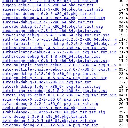
audit-debug-4.2.1-1-x86_64.pkg.tar.zst.sig
augeas-debug-1.14.1-5-x86_64.pkg.tar.zst
augeas-debug-1.14.1-5-x86_64.pkg.tar.zst.sig
augustus-debug-4.0.0-2-x86_64.pkg.tar.zst
augustus-debug-4.0.0-2-x86_64.pkg.tar.zst.sig
aurorae-debug-6.7.4-1-x86_64.pkg.tar.zst
aurorae-debug-6.7.4-1-x86_64.pkg.tar.zst.sig
ausweisapp-debug-2.5.4-1-x86_64.pkg.tar.zst
ausweisapp-debug-2.5.4-1-x86_64.pkg.tar.zst.sig
auth-tarball-from-git-debug-0.2.0-2-x86_64.pkg...>
auth-tarball-from-git-debug-0.2.0-2-x86_64.pkg...>
authenticator-debug-4.6.2-2-x86_64.pkg.tar.zst
authenticator-debug-4.6.2-2-x86_64.pkg.tar.zst.sig
authoscope-debug-0.8.1-3-x86_64.pkg.tar.zst
authoscope-debug-0.8.1-3-x86_64.pkg.tar.zst.sig
auto-multiple-choice-debug-1.7.0-7-x86_64.pkg.t..>
auto-multiple-choice-debug-1.7.0-7-x86_64.pkg.t..>
autogen-debug-5.18.16-6-x86_64.pkg.tar.zst
autogen-debug-5.18.16-6-x86_64.pkg.tar.zst.sig
autossh-debug-1.4g-4-x86_64.pkg.tar.zst
autossh-debug-1.4g-4-x86_64.pkg.tar.zst.sig
autotiling-rs-debug-0.1.8-2-x86_64.pkg.tar.zst
autotiling-rs-debug-0.1.8-2-x86_64.pkg.tar.zst.sig
av1an-debug-0.5.2-2-x86_64.pkg.tar.zst
av1an-debug-0.5.2-2-x86_64.pkg.tar.zst.sig
avahi-debug-1:0.9rc5-1-x86_64.pkg.tar.zst
avahi-debug-1:0.9rc5-1-x86_64.pkg.tar.zst.sig
avfs-debug-1.3.0-1-x86_64.pkg.tar.zst
avfs-debug-1.3.0-1-x86_64.pkg.tar.zst.sig
avidemux-debug-2.8.1-12-x86_64.pkg.tar.zst