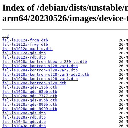
Index of /debian/dists/unstable/
arm64/20230526/images/device-tr
../
fsl-ls1012a-frdm.dtb
fsl-ls1012a-frwy.dtb
fsl-ls1012a-oxalis.dtb
fsl-ls1012a-qds.dtb
fsl-ls1012a-rdb.dtb
fsl-ls1028a-kontron-kbox-a-230-ls.dtb
fsl-ls1028a-kontron-sl28-var1.dtb
fsl-ls1028a-kontron-sl28-var2.dtb
fsl-ls1028a-kontron-sl28-var3-ads2.dtb
fsl-ls1028a-kontron-sl28-var4.dtb
fsl-ls1028a-kontron-sl28.dtb
fsl-ls1028a-qds-13bb.dtb
fsl-ls1028a-qds-65bb.dtb
fsl-ls1028a-qds-7777.dtb
fsl-ls1028a-qds-85bb.dtb
fsl-ls1028a-qds-899b.dtb
fsl-ls1028a-qds-9999.dtb
fsl-ls1028a-qds.dtb
fsl-ls1028a-rdb.dtb
fsl-ls1043a-qds.dtb
fsl-ls1043a-rdb.dtb