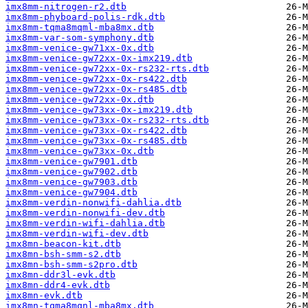
imx8mm-nitrogen-r2.dtb
imx8mm-phyboard-polis-rdk.dtb
imx8mm-tqma8mqml-mba8mx.dtb
imx8mm-var-som-symphony.dtb
imx8mm-venice-gw71xx-0x.dtb
imx8mm-venice-gw72xx-0x-imx219.dtb
imx8mm-venice-gw72xx-0x-rs232-rts.dtb
imx8mm-venice-gw72xx-0x-rs422.dtb
imx8mm-venice-gw72xx-0x-rs485.dtb
imx8mm-venice-gw72xx-0x.dtb
imx8mm-venice-gw73xx-0x-imx219.dtb
imx8mm-venice-gw73xx-0x-rs232-rts.dtb
imx8mm-venice-gw73xx-0x-rs422.dtb
imx8mm-venice-gw73xx-0x-rs485.dtb
imx8mm-venice-gw73xx-0x.dtb
imx8mm-venice-gw7901.dtb
imx8mm-venice-gw7902.dtb
imx8mm-venice-gw7903.dtb
imx8mm-venice-gw7904.dtb
imx8mm-verdin-nonwifi-dahlia.dtb
imx8mm-verdin-nonwifi-dev.dtb
imx8mm-verdin-wifi-dahlia.dtb
imx8mm-verdin-wifi-dev.dtb
imx8mn-beacon-kit.dtb
imx8mn-bsh-smm-s2.dtb
imx8mn-bsh-smm-s2pro.dtb
imx8mn-ddr3l-evk.dtb
imx8mn-ddr4-evk.dtb
imx8mn-evk.dtb
imx8mn-tqma8mqnl-mba8mx.dtb