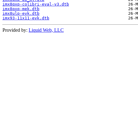
imx8qxp-colibri-eval-v3.dtb
imx8qxp-mek.dtb
imx8ulp-evk.dtb
imx93-11x11-evk.dtb
Provided by:
Liquid Web, LLC