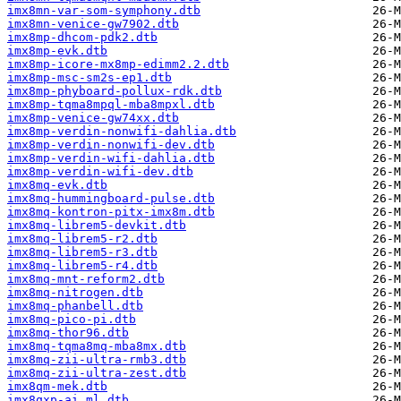
imx8mn-var-som-symphony.dtb
imx8mn-venice-gw7902.dtb
imx8mp-dhcom-pdk2.dtb
imx8mp-evk.dtb
imx8mp-icore-mx8mp-edimm2.2.dtb
imx8mp-msc-sm2s-ep1.dtb
imx8mp-phyboard-pollux-rdk.dtb
imx8mp-tqma8mpql-mba8mpxl.dtb
imx8mp-venice-gw74xx.dtb
imx8mp-verdin-nonwifi-dahlia.dtb
imx8mp-verdin-nonwifi-dev.dtb
imx8mp-verdin-wifi-dahlia.dtb
imx8mp-verdin-wifi-dev.dtb
imx8mq-evk.dtb
imx8mq-hummingboard-pulse.dtb
imx8mq-kontron-pitx-imx8m.dtb
imx8mq-librem5-devkit.dtb
imx8mq-librem5-r2.dtb
imx8mq-librem5-r3.dtb
imx8mq-librem5-r4.dtb
imx8mq-mnt-reform2.dtb
imx8mq-nitrogen.dtb
imx8mq-phanbell.dtb
imx8mq-pico-pi.dtb
imx8mq-thor96.dtb
imx8mq-tqma8mq-mba8mx.dtb
imx8mq-zii-ultra-rmb3.dtb
imx8mq-zii-ultra-zest.dtb
imx8qm-mek.dtb
imx8qxp-ai_ml.dtb