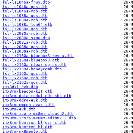
fsl-ls1046a-frwy.dtb
fsl-ls1046a-qds.dtb
fsl-ls1046a-rdb.dtb
fsl-ls1088a-qds.dtb
fsl-ls1088a-rdb.dtb
fsl-ls1088a-ten64.dtb
fsl-ls2080a-qds.dtb
fsl-ls2080a-rdb.dtb
fsl-ls2080a-simu.dtb
fsl-ls2081a-rdb.dtb
fsl-ls2088a-qds.dtb
fsl-ls2088a-rdb.dtb
fsl-lx2160a-bluebox3-rev-a.dtb
fsl-lx2160a-bluebox3.dtb
fsl-lx2160a-clearfog-cx.dtb
fsl-lx2160a-honeycomb.dtb
fsl-lx2160a-qds.dtb
fsl-lx2160a-rdb.dtb
fsl-lx2162a-qds.dtb
imx8dxl-evk.dtb
imx8mm-beacon-kit.dtb
imx8mm-data-modul-edm-sbc.dtb
imx8mm-ddr4-evk.dtb
imx8mm-emcon-avari.dtb
imx8mm-evk.dtb
imx8mm-icore-mx8mm-ctouch2.dtb
imx8mm-icore-mx8mm-edimm2.2.dtb
imx8mm-kontron-bl-osm-s.dtb
imx8mm-kontron-bl.dtb
imx8mm-mx8menlo.dtb