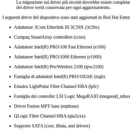
La migrazione sui driver più recenti dovrebbe essere completat
del driver verrà conservata per ogni aggiornamento.
I seguenti driver del dispositivo sono stati aggiornati in Red Hat Ente
Adattatore 3Com Etherlink III 3C59X (3c59x)
Compaq SmartArray controllers (cciss)
Adattatore Intel(R) PRO/100 Fast Ethernet (e100)
Adattatore Intel(R) PRO/1000 Ethernet (e1000)
Adattatore Intel(R) Pro/Wireless 2100 (ipw2100)
Famiglia di adattatori Intel(R) PRO/10GbE (ixgb)
Emulex LightPulse Fibre Channel HBA (lpfc)
Famiglia dei controller LSI Logic MegaRAID (megaraid_mbo
Driver Fusion MPT base (mptbase)
QLogic Fibre Channel HBA (qla2xxx)
Supporto SATA (core, libata, and drivers)