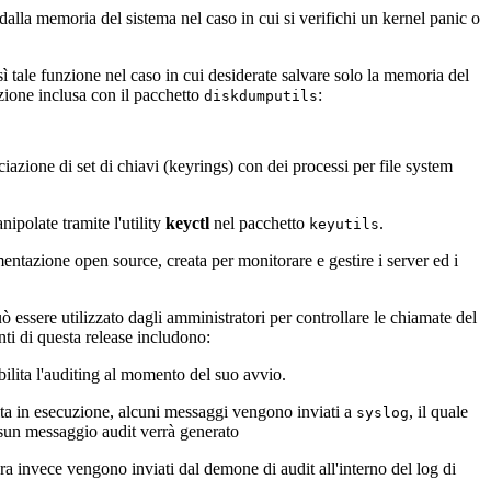
dalla memoria del sistema nel caso in cui si verifichi un kernel panic o
 tale funzione nel caso in cui desiderate salvare solo la memoria del
ione inclusa con il pacchetto
:
diskdumputils
zione di set di chiavi (keyrings) con dei processi per file system
ipolate tramite l'utility
keyctl
nel pacchetto
.
keyutils
azione open source, creata per monitorare e gestire i server ed i
ò essere utilizzato dagli amministratori per controllare le chiamate del
nti di questa release includono:
abilita l'auditing al momento del suo avvio.
ulta in esecuzione, alcuni messaggi vengono inviati a
, il quale
syslog
essun messaggio audit verrà generato
ora invece vengono inviati dal demone di audit all'interno del log di