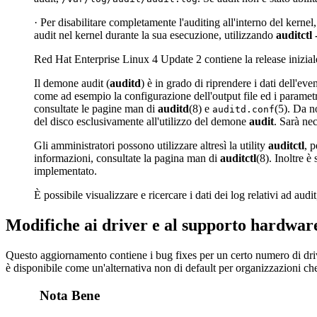
· Per disabilitare completamente l'auditing all'interno del kernel
audit nel kernel durante la sua esecuzione, utilizzando
auditctl 
Red Hat Enterprise Linux 4 Update 2 contiene la release iniziale p
Il demone audit (
auditd
) è in grado di riprendere i dati dell'eve
come ad esempio la configurazione dell'output file ed i parametri 
consultate le pagine man di
auditd
(8) e
(5). Da n
auditd.conf
del disco esclusivamente all'utilizzo del demone
audit
. Sarà ne
Gli amministratori possono utilizzare altresì la utility
auditctl
, 
informazioni, consultate la pagina man di
auditctl
(8). Inoltre 
implementato.
È possibile visualizzare e ricercare i dati dei log relativi ad audit
Modifiche ai driver e al supporto hardwar
Questo aggiornamento contiene i bug fixes per un certo numero di drive
è disponibile come un'alternativa non di default per organizzazioni che
Nota Bene