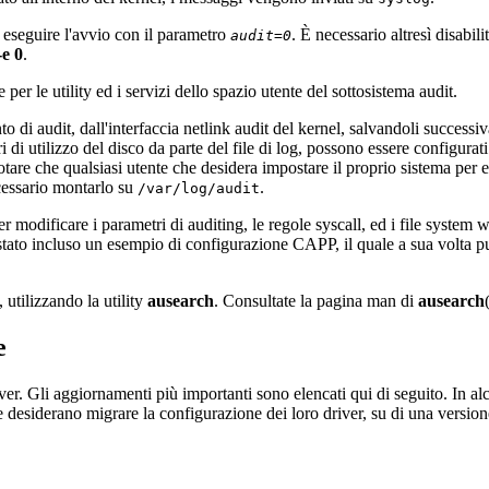
, eseguire l'avvio con il parametro
. È necessario altresì disabili
audit=0
-e 0
.
er le utility ed i servizi dello spazio utente del sottosistema audit.
nto di audit, dall'interfaccia netlink audit del kernel, salvandoli success
di utilizzo del disco da parte del file di log, possono essere configurati 
otare che qualsiasi utente che desidera impostare il proprio sistema per
cessario montarlo su
.
/var/log/audit
per modificare i parametri di auditing, le regole syscall, ed i file syst
è stato incluso un esempio di configurazione CAPP, il quale a sua volta 
, utilizzando la utility
ausearch
. Consultate la pagina man di
ausearch
e
r. Gli aggiornamenti più importanti sono elencati qui di seguito. In alcu
 desiderano migrare la configurazione dei loro driver, su di una version