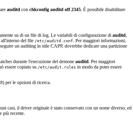
tare
auditd
con
chkconfig auditd off 2345
. È possibile disabilitare
ivamente su di un file di log. Le variabili di configurazione di
auditd
,
all'interno del file
. Per maggiori informazioni,
/etc/auditd.conf
 eseguire un auditing in stile CAPP, dovrebbe dedicare una partizione
em watches durante l'esecuzione del demone
auditd
. Per maggiori
può essere copiato su
in modo da poter essere
/etc/audit.rules
(8) per le opzioni di ricerca.
ni casi, il driver originale è stato conservato con un nome diverso, ed
e più recente.