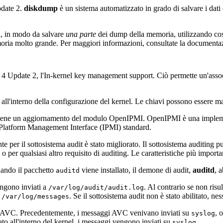
pdate 2.
diskdump
è un sistema automatizzato in grado di salvare i dati 
a, in modo da salvare
una parte
dei dump della memoria, utilizzando così
oria molto grande. Per maggiori informazioni, consultate la documentaz
 4 Update 2, l'In-kernel key management support. Ciò permette un'associa
all'interno della configurazione del kernel. Le chiavi possono essere man
tiene un aggiornamento del modulo OpenIPMI. OpenIPMI è una implement
 Platform Management Interface (IPMI) standard.
 per il sottosistema audit è stato migliorato. Il sottosistema auditing pu
 per qualsiasi altro requisito di auditing. Le caratteristiche più importa
quando il pacchetto
viene installato, il demone di audit,
auditd
, 
auditd
engono inviati a
. Al contrario se non ris
/var/log/audit/audit.log
u
. Se il sottosistema audit non è stato abilitato, n
/var/log/messages
x AVC. Precedentemente, i messaggi AVC venivano inviati su
, 
syslog
tato all'interno del kernel, i messaggi vengono inviati su
.
syslog