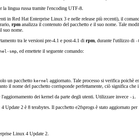
r la lingua russa tramite l'encoding UTF-8.
senti in Red Hat Enterprise Linux 3 e nelle release più recenti), il coma
trario,
rpm
analizza il contenuto del pacchetto
e
il suo nome. Tale modifi
il suo nome.
tamento tra le versioni pre-4.1 e post-4.1 di
rpm
, durante l'utilizzo di
-
, ed emettete il seguente comando:
nel-smp
solo un pacchetto
aggiornato. Tale processo si verifica poichè en
kernel
quanto il nome del pacchetto corrisponde perfettamente, ciò significa che 
l'aggiornamento dei kernel da parte degli utenti. Utilizzare invece
.
-i
4 Update 2 è 8 terabytes. Il pacchetto e2fsprogs è stato aggiornato per ri
erprise Linux 4 Update 2.