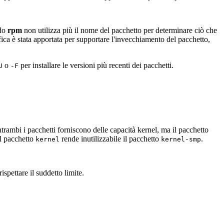
ndo
rpm
non utilizza più il nome del pacchetto per determinare ciò che
ca è stata apportata per supportare l'invecchiamento del pacchetto,
o
per installare le versioni più recenti dei pacchetti.
U
-F
trambi i pacchetti forniscono delle capacità kernel, ma il pacchetto
il pacchetto
rende inutilizzabile il pacchetto
.
kernel
kernel-smp
spettare il suddetto limite.