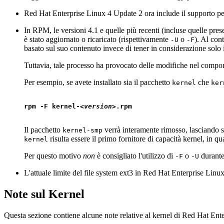
Red Hat Enterprise Linux 4 Update 2 ora include il supporto pe
In RPM, le versioni 4.1 e quelle più recenti (incluse quelle pre
è stato aggiornato o ricaricato (rispettivamente
o
). Al con
-U
-F
basato sul suo contenuto invece di tener in considerazione solo 
Tuttavia, tale processo ha provocato delle modifiche nel compor
Per esempio, se avete installato sia il pacchetto
che
kernel
ker
rpm -F kernel-<
version
Il pacchetto
verrà interamente rimosso, lasciando 
kernel-smp
risulta essere il primo fornitore di capacità kernel, in 
kernel
Per questo motivo
non
è consigliato l'utilizzo di
o
durante 
-F
-U
L'attuale limite del file system ext3 in Red Hat Enterprise Linux 
Note sul Kernel
Questa sezione contiene alcune note relative al kernel di Red Hat Ent