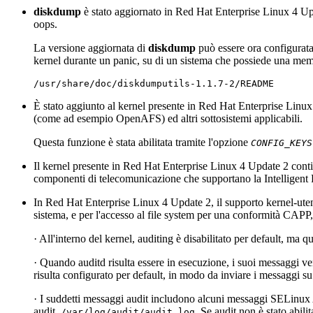
diskdump
è stato aggiornato in Red Hat Enterprise Linux 4 U
oops.
La versione aggiornata di
diskdump
può essere ora configurat
kernel durante un panic, su di un sistema che possiede una mem
È stato aggiunto al kernel presente in Red Hat Enterprise Linux
(come ad esempio OpenAFS) ed altri sottosistemi applicabili.
Questa funzione è stata abilitata tramite l'opzione
CONFIG_KEYS
Il kernel presente in Red Hat Enterprise Linux 4 Update 2 con
componenti di telecomunicazione che supportano la Intelligent
In Red Hat Enterprise Linux 4 Update 2, il supporto kernel-utente
sistema, e per l'accesso al file system per una conformità CAPP, o
· All'interno del kernel, auditing è disabilitato per default, ma 
· Quando auditd risulta essere in esecuzione, i suoi messaggi v
risulta configurato per default, in modo da inviare i messaggi s
· I suddetti messaggi audit includono alcuni messaggi SELinu
audit,
. Se audit non è stato abili
/var/log/audit/audit.log