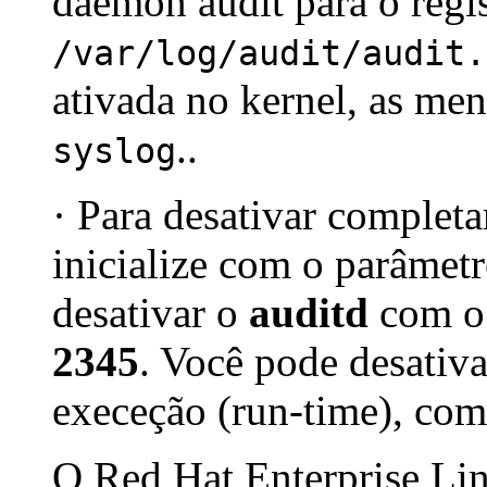
daemon audit para o regis
/var/log/audit/audit.
ativada no kernel, as me
..
syslog
· Para desativar completa
inicialize com o parâmet
desativar o
auditd
com o
2345
. Você pode desativa
execeção (run-time), c
O Red Hat Enterprise Li