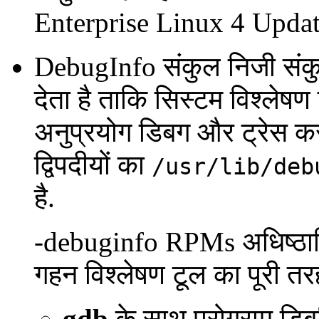
Enterprise Linux 4 Update 
DebugInfo संकुल निजी संकुल क
देता है ताकि सिस्टम विश्लेष
अनुप्रयोग डिबग और ट्रेस क
द्विपदीयों का
/usr/lib/deb
है.
-debuginfo RPMs अधिष्ठापि
गहन विश्लेषण टूल का पूरी तरह 
gdb
के साथ प्रोग्राम डिब