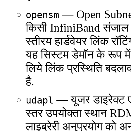
— Open Subnet
opensm
किसी InfiniBand संजाल म
स्तीरय हार्डवेयर लिंक रॉटि
यह सिस्टम डेमॉन के रूप मे
लिये लिंक प्रस्थिति बदला
है.
— यूजर डाइरेक्ट एक
udapl
स्तर उपयोक्ता स्थान RDM
लाइब्रेरी अनुप्रयोग को 