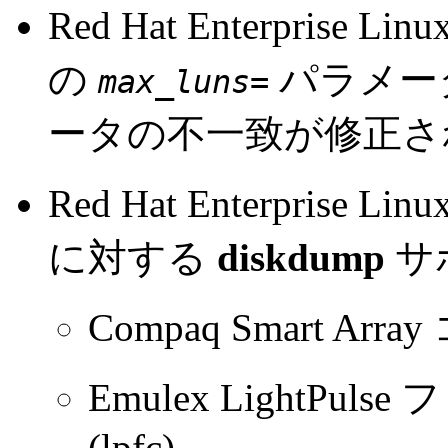
Red Hat Enterprise Lin
の
パラメー
max_luns=
ータの不一致が修正さ
Red Hat Enterprise 
に対する
diskdump
サ
Compaq Smart Arra
Emulex LightPu
(lpfc)