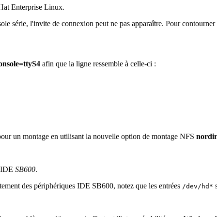
 Hat Enterprise Linux.
ole série, l'invite de connexion peut ne pas apparaître. Pour contourne
onsole=ttyS4
afin que la ligne ressemble à celle-ci :
our un montage en utilisant la nouvelle option de montage NFS
nordi
s IDE
SB600
.
aitement des périphériques IDE SB600, notez que les entrées
s
/dev/hd*