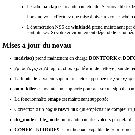
Le schéma
ldap
est maintenant étendu. Si vous utilisez l
Lorsque vous effectuez une mise à niveau vers le schém
L'énumération NSS de
winbindd
prend maintenant par d
sont utilisés. Si votre environnement dépend de l'énumér
Mises à jour du noyau
madvise()
prend maintenant en charge
DONTFORK
et
DOF
ajouté afin de nettoyer, sur dem
/proc/sys/vm/drop_caches
La limite de la valeur supérieure a été supprimée de
/proc/sys
oom_killer
est maintenant supporté pour activer un signal "pa
La fonctionnalité
smaps
est maintenant supportée.
Correction d'un bogue
nfsv4 link
qui empêchait le compteur
i_
dir_mode
et
file_mode
ont maintenant des valeurs par défaut.
CONFIG_KPROBES
est maintenant capable de fournir un s