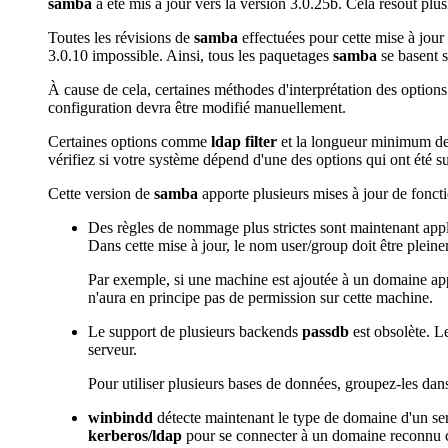
samba
a été mis à jour vers la version 3.0.25b. Cela résout plus
Toutes les révisions de
samba
effectuées pour cette mise à jour
3.0.10 impossible. Ainsi, tous les paquetages
samba
se basent s
À cause de cela, certaines méthodes d'interprétation des option
configuration devra être modifié manuellement.
Certaines options comme
ldap filter
et la longueur minimum des
vérifiez si votre système dépend d'une des options qui ont été 
Cette version de
samba
apporte plusieurs mises à jour de fonct
Des règles de nommage plus strictes sont maintenant appl
Dans cette mise à jour, le nom user/group doit être pleine
Par exemple, si une machine est ajoutée à un domaine a
n'aura en principe pas de permission sur cette machine.
Le support de plusieurs backends
passdb
est obsolète. L
serveur.
Pour utiliser plusieurs bases de données, groupez-les dans
winbindd
détecte maintenant le type de domaine d'un se
kerberos/ldap
pour se connecter à un domaine reconnu