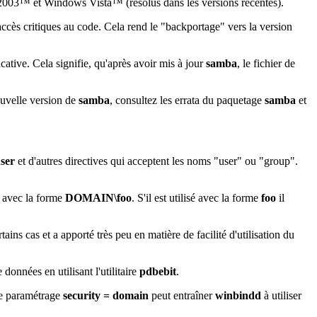
2003
™ et
Windows Vista
™ (résolus dans les versions récentes).
ccès critiques au code. Cela rend le "backportage" vers la version
ative. Cela signifie, qu'après avoir mis à jour
samba
, le fichier de
ouvelle version de
samba
, consultez les errata du paquetage
samba
et
user
et d'autres directives qui acceptent les noms "user" ou "group".
é avec la forme
DOMAIN\foo
. S'il est utilisé avec la forme
foo
il
ains cas et a apporté très peu en matière de facilité d'utilisation du
données en utilisant l'utilitaire
pdbebit
.
le paramétrage
security = domain
peut entraîner
winbindd
à utiliser