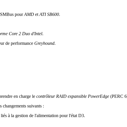
ue SMBus pour
AMD
et
ATI SB600
.
orme Core 2 Duo d'Intel
.
eur de performance
Greyhound
.
 prendre en charge le
contrôleur RAID expansible PowerEdge
(PERC 6
es changements suivants :
és à la gestion de l'alimentation pour l'état D3.