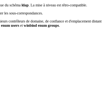
endue du schéma
ldap
. La mise à niveau est rétro-compatible.
ter les sous-correspondances.
sieurs contrôleurs de domaine, de confiance et d'emplacement distant
 enum users
et
winbind enum groups
.