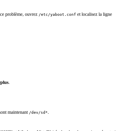
r ce problème, ouvrez
et localisez la ligne
/etc/yaboot.conf
rplus
.
ont maintenant
.
/dev/sd*