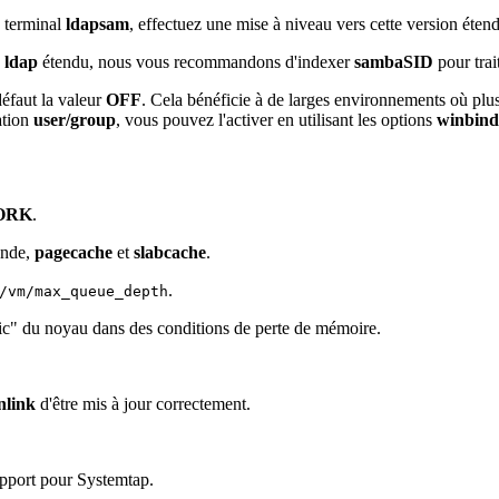
e terminal
ldapsam
, effectuez une mise à niveau vers cette version ét
a
ldap
étendu, nous vous recommandons d'indexer
sambaSID
pour trai
éfaut la valeur
OFF
. Cela bénéficie à de larges environnements où plu
ation
user/group
, vous pouvez l'activer en utilisant les options
winbind
ORK
.
ande,
pagecache
et
slabcache
.
.
/vm/max_queue_depth
nic" du noyau dans des conditions de perte de mémoire.
nlink
d'être mis à jour correctement.
upport pour
Systemtap
.