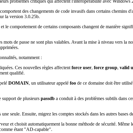
ieurs problèmes critiques qui affectent l'interopérabilité avec
Windows 
 comportent des changements de code invasifs dans certains chemins d'a
ur la version 3.0.25b.
s et le comportement de certains composants changent de manière signific
 mots de passe ne sont plus valables. Avant la mise à niveau vers la n
supprimées.
ionnalités, notamment :
iquées. Ces nouvelles règles affectent
force user
,
force group
,
valid 
ment qualifié.
ppelé
DOMAIN
, un utilisateur appelé
foo
de ce domaine doit être utilis
e support de plusieurs
passdb
a conduit à des problèmes subtils dans cert
 une seule. Ensuite, migrez les comptes stockés dans les autres bases de 
rveur et choisit automatiquement la bonne méthode de sécurité. Même 
 comme étant "AD-capable".