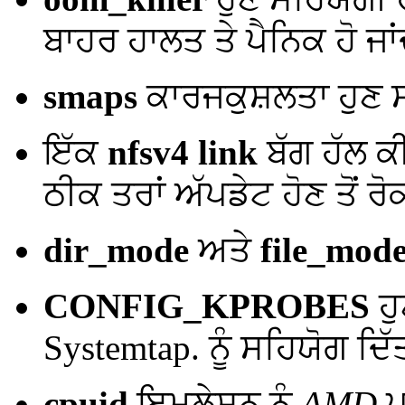
ਬਾਹਰ ਹਾਲਤ ਤੇ ਪੈਨਿਕ ਹੋ ਜਾਂ
smaps
ਕਾਰਜਕੁਸ਼ਲਤਾ ਹੁਣ ਸ
ਇੱਕ
nfsv4 link
ਬੱਗ ਹੱਲ ਕ
ਠੀਕ ਤਰਾਂ ਅੱਪਡੇਟ ਹੋਣ ਤੋਂ ਰ
dir_mode
ਅਤੇ
file_mod
CONFIG_KPROBES
ਹੁ
Systemtap.
ਨੂੰ ਸਹਿਯੋਗ ਦਿੱ
cpuid
ਇਮੂਲੇਸ਼ਨ ਨੂੰ
AMD
ਪ