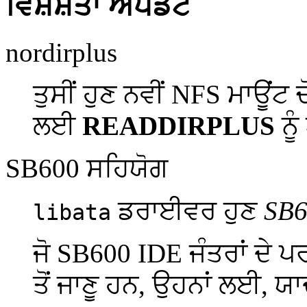
ਵਿਸ਼ੇਸ਼ਤਾ ਅੱਪਡੇਟ
nordirplus
ਤੁਸੀਂ ਹੁਣ ਨਵੀਂ NFS ਮਾਊਂਟ 
ਲਈ
READDIRPLUS
ਨੂ
SB600 ਸਹਿਯੋਗ
ਡਰਾਈਵਰ ਹੁਣ
SB6
libata
ਜੋ SB600 IDE ਜੰਤਰਾਂ ਦੇ 
ਤੋਂ ਜਾਣੂ ਹਨ, ਉਹਨਾਂ ਲਈ, ਯਾ