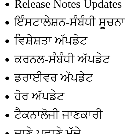
Release Notes Updates
ਇੰਸਟਾਲੇਸ਼ਨ-ਸੰਬੰਧੀ ਸੂਚਨਾ
ਵਿਸ਼ੇਸ਼ਤਾ ਅੱਪਡੇਟ
ਕਰਨਲ-ਸੰਬੰਧੀ ਅੱਪਡੇਟ
ਡਰਾਈਵਰ ਅੱਪਡੇਟ
ਹੋਰ ਅੱਪਡੇਟ
ਟੈਕਨਾਲੋਜੀ ਜਾਣਕਾਰੀ
ਜਾਣੇ-ਪਛਾਣੇ ਮੁੱਦੇ