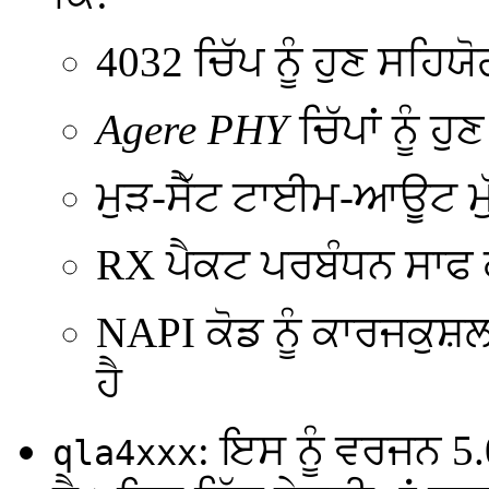
4032 ਚਿੱਪ ਨੂੰ ਹੁਣ ਸਹਿਯੋ
Agere PHY
ਚਿੱਪਾਂ ਨੂੰ ਹ
ਮੁੜ-ਸੈੱਟ ਟਾਈਮ-ਆਊਟ ਮੁ
RX ਪੈਕਟ ਪਰਬੰਧਨ ਸਾਫ 
NAPI ਕੋਡ ਨੂੰ ਕਾਰਜਕੁ
ਹੈ
: ਇਸ ਨੂੰ ਵਰਜਨ 5
qla4xxx