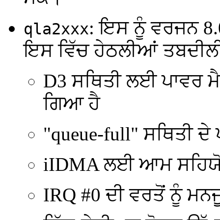
: ਇਸ ਨੂੰ ਵਰਜਨ 8.
qla2xxx
ਇਸ ਵਿੱਚ ਹੇਠਲੀਆਂ ਤਬਦੀ
D3 ਸਥਿਤੀ ਲਈ ਪਾਵਰ ਮੈਨੇ
ਗਿਆ ਹੈ
"queue-full" ਸਥਿਤੀ ਦੇ
iIDMA ਲਈ ਆਮ ਸਹਿਯੋਗ
IRQ #0 ਦੀ ਵਰਤੋਂ ਨੂੰ ਮਨਜੂ