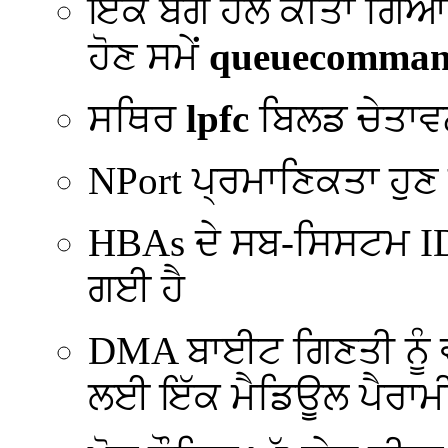
ਇੱਕ ਬੱਗ ਹੱਲ ਕੀਤਾ ਗਿ
ਹੋਣ ਸਮੇਂ
queuecomma
ਸਥਿਰ
lpfc
ਬਿਲਡ ਚੇਤਾਵ
NPort ਪ੍ਰਮਾਣਿਕਤਾ ਹੁਣ ਫੈ
HBAs ਦੇ ਸਬ-ਸਿਸਟਮ 
ਗਈ ਹੈ
DMA ਬਾਈਟ ਗਿਣਤੀ ਨੂੰ ਵੱ
ਲਈ ਇੱਕ ਮੈਡਿਊਲ ਪੈਰਾਮ