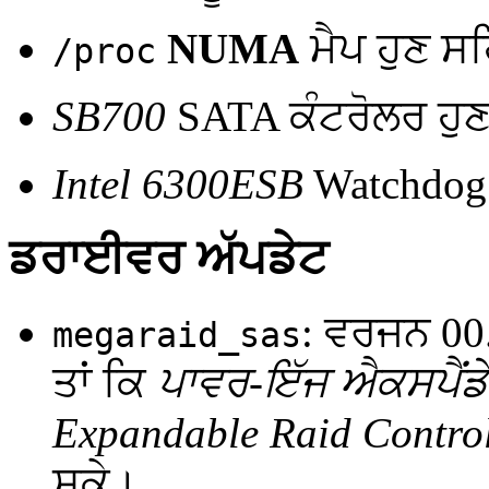
NUMA
ਮੈਪ ਹੁਣ ਸ
/proc
SB700
SATA ਕੰਟਰੋਲਰ ਹੁਣ
Intel 6300ESB
Watchdog
ਡਰਾਈਵਰ ਅੱਪਡੇਟ
: ਵਰਜਨ 00
megaraid_sas
ਤਾਂ ਕਿ
ਪਾਵਰ-ਇੱਜ ਐਕਸਪੈਂਡ
Expandable Raid Control
ਸਕੇ।