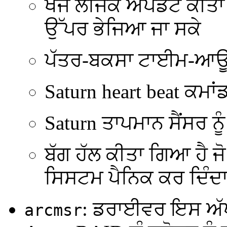
ਖੋਜ ਲੌਜਿਕ ਅੱਪਡੇਟ ਕੀਤਾ 
ਉੱਪਰ ਭੇਜਿਆ ਜਾ ਸਕੇ
ਪੱਤਰ-ਬਕਸਾ ਟਾਈਮ-ਆਊਟ
Saturn heart beat ਕਮਾਂ
Saturn ਤਾਪਮਾਨ ਸੈਂਸਰ ਨੂੰ
ਬੱਗ ਹੱਲ ਕੀਤਾ ਗਿਆ ਹੈ 
ਸਿਸਟਮ ਪੈਨਿਕ ਕਰ ਦਿੰਦਾ
: ਡਰਾਈਵਰ ਇਸ ਅੱਪਡ
arcmsr