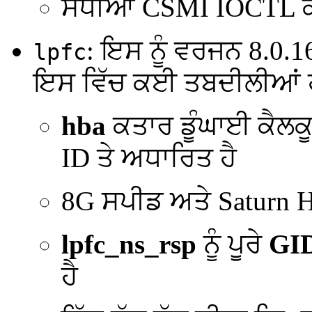
ਸੋਧੀਆਂ CSMI IOCTL
: ਇਸ ਨੂੰ ਵਰਜਨ 8.0.1
lpfc
ਇਸ ਵਿੱਚ ਕਈ ਤਬਦੀਲੀਆਂ ਹਨ
hba
ਕਤਾਰ ਡੂੰਘਾਈ ਕੈਲਕ
ID ਤੇ ਅਧਾਰਿਤ ਹੈ
8G ਸਪੀਡ ਅਤੇ Saturn
lpfc_ns_rsp
ਨੂੰ ਪੂਰੇ
GI
ਹੈ