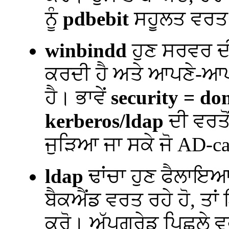
ਨੂੰ
pdbebit
ਸਹੂਲਤ ਵਰਤ 
winbindd
ਹੁਣ ਸਰਵਰ ਦ
ਕਰਦੀ ਹੈ ਅਤੇ ਆਪਣੇ-ਆਪ
ਹੈ। ਭਾਵੇਂ
security = do
kerberos/ldap
ਦੀ ਵਰਤੋਂ
ਜੁੜਿਆ ਜਾ ਸਕੇ ਜੋ AD-ca
ldap
ਢਾਂਚਾ ਹੁਣ ਫੈਲਾਇਆ
ਬੈਕਐਂਡ ਵਰਤ ਰਹੇ ਹੋ, ਤਾ
ਕਰੋ। ਅੱਪਗਰੇਡ ਪਿਛਲੇ ਵਰ