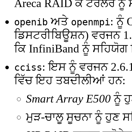
Areca RAID ਕੰ ਟਰੋਲਰ ਨੂੰ
ਅਤੇ
: ਨ
openib
openmpi
ਡਿਸਟਰੀਬਿਊਸ਼ਨ) ਵਰਜਨ 1.2 
ਕਿ InfiniBand ਨੂੰ ਸਹਿਯੋਗ 
: ਇਸ ਨੂੰ ਵਰਜਨ 2.6
cciss
ਵਿੱਚ ਇਹ ਤਬਦੀਲੀਆਂ ਹਨ:
Smart Array E500
ਨੂੰ 
ਮੁੜ-ਚਾਲੂ ਸੂਚਨਾ ਨੂੰ ਹੁਣ 