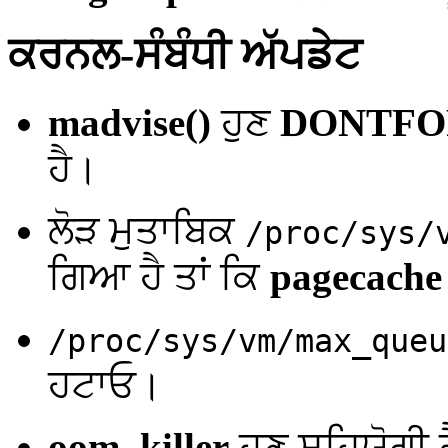
ਕਰਨਲ-ਸੰਬੰਧੀ ਅੱਪਡੇਟ
madvise()
ਹੁਣ
DONTFO
ਹੈ।
ਲੋੜ ਮੁਤਾਬਿਕ
/proc/sys/
ਗਿਆ ਹੈ ਤਾਂ ਕਿ
pagecache
/proc/sys/vm/max_queu
ਹਟਾਓ।
oom_killer
ਹੁਣ ਸਹਿਯੋਗੀ ਹ