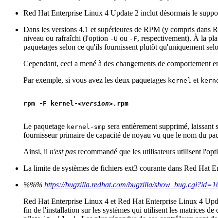
Red Hat Enterprise Linux 4 Update 2 inclut désormais le suppo
Dans les versions 4.1 et supérieures de RPM (y compris dans R
niveau ou rafraîchi (l'option
ou
, respectivement). À la pl
-U
-F
paquetages selon ce qu'ils fournissent plutôt qu'uniquement sel
Cependant, ceci a mené à des changements de comportement entr
Par exemple, si vous avez les deux paquetages
et
kernel
kern
rpm -F kernel-<
version
Le paquetage
sera entièrement supprimé, laissant
kernel-smp
fournisseur primaire de capacité de noyau vu que le nom du paq
Ainsi, il
n'est pas
recommandé que les utilisateurs utilisent l'op
La limite de systèmes de fichiers ext3 courante dans Red Hat Ent
%%%
https://bugzilla.redhat.com/bugzilla/show_bug.cgi?id=
Red Hat Enterprise Linux 4 et Red Hat Enterprise Linux 4 Updat
fin de l'installation sur les systèmes qui utilisent les matric