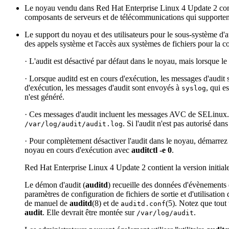
Le noyau vendu dans Red Hat Enterprise Linux 4 Update 2 com
composants de serveurs et de télécommunications qui supportent
Le support du noyau et des utilisateurs pour le sous-système d'a
des appels système et l'accès aux systèmes de fichiers pour la c
· L'audit est désactivé par défaut dans le noyau, mais lorsque l
· Lorsque auditd est en cours d'exécution, les messages d'audit so
d'exécution, les messages d'audit sont envoyés à
, qui e
syslog
n'est généré.
· Ces messages d'audit incluent les messages AVC de SELinux
. Si l'audit n'est pas autorisé d
/var/log/audit/audit.log
· Pour complètement désactiver l'audit dans le noyau, démarrez
noyau en cours d'exécution avec
auditctl -e 0
.
Red Hat Enterprise Linux 4 Update 2 contient la version initiale p
Le démon d'audit (
auditd
) recueille des données d'évènements d
paramètres de configuration de fichiers de sortie et d'utilisatio
de manuel de
auditd
(8) et de
(5). Notez que tout 
auditd.conf
audit
. Elle devrait être montée sur
.
/var/log/audit