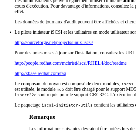
Les administrateurs peuvent également utiliser l'utilitaire
auditc
cours d'exécution. Pour davantage d'informations, consultez l
effet.
Les données de journaux d'audit peuvent être affichées et cherch
Le pilote initiateur iSCSI et les utilitaires en mode utilisateur
http://sourceforge.net/projects/linux-iscsi/
Pour des notes mises à jour sur l'installation, consultez les URL
http://people.redhat.com/mchristi/iscsi/RHEL4/doc/readme
http://kbase.redhat.com/faq
Le composant du noyau est composé de deux modules,
iscsi_
est utilisée, le module
doit être chargé pour le support MD
md5
sont requis pour le support CRC32C. L'exécution
libcrc32c
Le paquetage
contient les utilitaires
iscsi-initiator-utils
Remarque
Les informations suivantes devraient être notées lors de l'