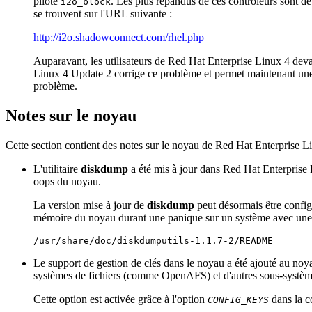
pilote
. Les plus répandus de ces contrôleurs sont de
i2o_block
se trouvent sur l'URL suivante :
http://i2o.shadowconnect.com/rhel.php
Auparavant, les utilisateurs de Red Hat Enterprise Linux 4 dev
Linux 4 Update 2 corrige ce problème et permet maintenant une i
problème.
Notes sur le noyau
Cette section contient des notes sur le noyau de Red Hat Enterprise L
L'utilitaire
diskdump
a été mis à jour dans Red Hat Enterprise
oops du noyau.
La version mise à jour de
diskdump
peut désormais être config
mémoire du noyau durant une panique sur un système avec une 
Le support de gestion de clés dans le noyau a été ajouté au noy
systèmes de fichiers (comme OpenAFS) et d'autres sous-systèm
Cette option est activée grâce à l'option
dans la co
CONFIG_KEYS