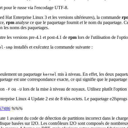
rt pour le russe via l'encodage UTF-8.
ed Hat Enterprise Linux 3 et les versions ultérieures), la commande
rp
ace,
rpm
analyse ce que le paquetage fournit
et
le nom du paquetage. Ce
on les noms des paquetages.
e les versions pre-4.1 et post-4.1 de
rpm
lors de l'utilisation de l'opt
installés et exécutez la commande suivante :
el-smp
 seulement un paquetage
mis à niveau. En effet, les deux paquet
kernel
uetage est une correspondance exacte, ce qui signifie que le paquetag
tion
ou
lors de la mise à niveau de noyaux. Utilisez plutôt l'option
-F
-U
erprise Linux 4 Update 2 est de 8 téra-octets. Le paquetage e2fsprogs a 
167486
%%%
e 1 avaient du code de détection de partitions incorrect dans le charg
es de disque basées sur I2O. Les contrôleurs I2O sont composés de nombre