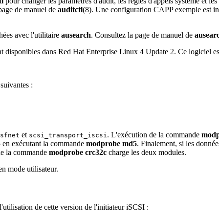
tl
pour changer les paramètres d'audit, les règles d'appels système et le
a page de manuel de
auditctl
(8). Une configuration CAPP exemple est inc
ées avec l'utilitaire
ausearch
. Consultez la page de manuel de
ausear
 sont disponibles dans Red Hat Enterprise Linux 4 Update 2. Ce logiciel es
 suivantes :
et
. L'exécution de la commande
modpr
sfnet
scsi_transport_iscsi
5 en exécutant la commande
modprobe md5
. Finalement, si les donnée
 de la commande
modprobe crc32c
charge les deux modules.
 en mode utilisateur.
utilisation de cette version de l'initiateur iSCSI :