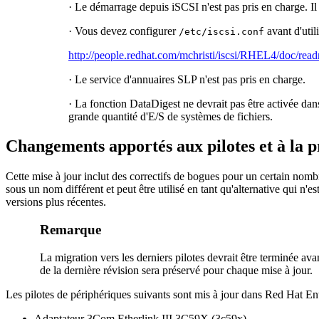
· Le démarrage depuis iSCSI n'est pas pris en charge. I
· Vous devez configurer
avant d'util
/etc/iscsi.conf
http://people.redhat.com/mchristi/iscsi/RHEL4/doc/rea
· Le service d'annuaires SLP n'est pas pris en charge.
· La fonction DataDigest ne devrait pas être activée da
grande quantité d'E/S de systèmes de fichiers.
Changements apportés aux pilotes et à la p
Cette mise à jour inclut des correctifs de bogues pour un certain nombr
sous un nom différent et peut être utilisé en tant qu'alternative qui n'es
versions plus récentes.
Remarque
La migration vers les derniers pilotes devrait être terminée ava
de la dernière révision sera préservé pour chaque mise à jour.
Les pilotes de périphériques suivants sont mis à jour dans Red Hat En
Adaptateur 3Com Etherlink III 3C59X (3c59x)