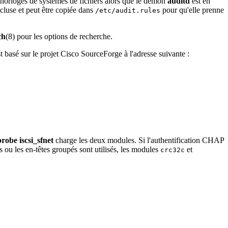
s horloges de systèmes de fichiers alors que le démon
auditd
est en
luse et peut être copiée dans
pour qu'elle prenne
/etc/audit.rules
ch
(8) pour les options de recherche.
t basé sur le projet Cisco SourceForge à l'adresse suivante :
obe iscsi_sfnet
charge les deux modules. Si l'authentification CHAP
s ou les en-têtes groupés sont utilisés, les modules
et
crc32c