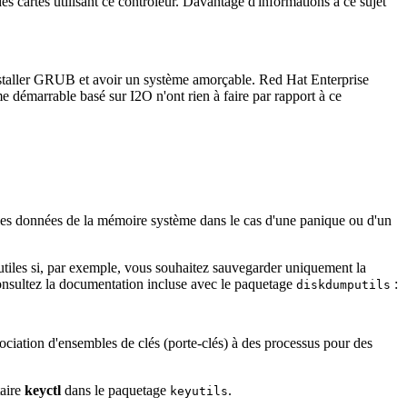
 cartes utilisant ce contrôleur. Davantage d'informations à ce sujet
installer GRUB et avoir un système amorçable. Red Hat Enterprise
 démarrable basé sur I2O n'ont rien à faire par rapport à ce
 les données de la mémoire système dans le cas d'une panique ou d'un
tiles si, par exemple, vous souhaitez sauvegarder uniquement la
nsultez la documentation incluse avec le paquetage
:
diskdumputils
ciation d'ensembles de clés (porte-clés) à des processus pour des
taire
keyctl
dans le paquetage
.
keyutils