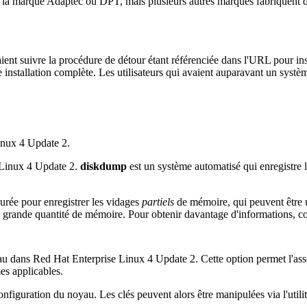
 la marque Adaptec ou DPT, mais plusieurs autres marques fabriquent des
aient suivre la procédure de détour étant référenciée dans l'URL pour 
nstallation complète. Les utilisateurs qui avaient auparavant un système
inux 4 Update 2.
 Linux 4 Update 2.
diskdump
est un système automatisé qui enregistre
urée pour enregistrer les vidages
partiels
de mémoire, qui peuvent être u
grande quantité de mémoire. Pour obtenir davantage d'informations, co
au dans Red Hat Enterprise Linux 4 Update 2. Cette option permet l'asso
es applicables.
nfiguration du noyau. Les clés peuvent alors être manipulées via l'utili