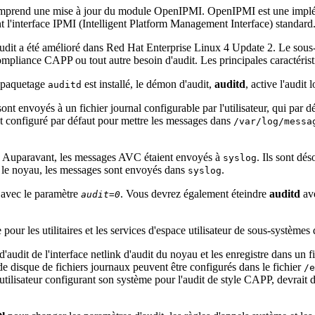
prend une mise à jour du module OpenIPMI. OpenIPMI est une impléme
 l'interface IPMI (Intelligent Platform Management Interface) standard
udit a été amélioré dans Red Hat Enterprise Linux 4 Update 2. Le sous-s
ompliance CAPP ou tout autre besoin d'audit. Les principales caractéristi
e paquetage
est installé, le démon d'audit,
auditd
, active l'audit l
auditd
nt envoyés à un fichier journal configurable par l'utilisateur, qui par dé
st configuré par défaut pour mettre les messages dans
/var/log/messa
. Auparavant, les messages AVC étaient envoyés à
. Ils sont dé
syslog
ans le noyau, les messages sont envoyés dans
.
syslog
 avec le paramètre
. Vous devrez également éteindre
auditd
av
audit=0
our les utilitaires et les services d'espace utilisateur de sous-systèmes 
'audit de l'interface netlink d'audit du noyau et les enregistre dans un 
n de disque de fichiers journaux peuvent être configurés dans le fichier
/e
utilisateur configurant son système pour l'audit de style CAPP, devrait 