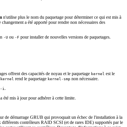
m
n'utilise plus le nom du paquetage pour déterminer ce qui est mis à
 changement a été apporté pour rendre non nécessaires des
ion
ou
pour installer de nouvelles versions de paquetages.
-U
-F
ages offrent des capacités de noyau et le paquetage
est le
kernel
e
rend le paquetage
non nécessaire.
kernel
kernel-smp
.
-i
été mis à jour pour adhérer à cette limite.
eur de démarrage GRUB qui provoquait un échec de l'installation à la
ux différents contrôleurs RAID SCSI (et de rares IDE) supportés par le