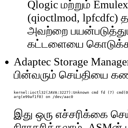
Qlogic மற்றும் Emule
(qioctlmod, lpfcdfc) 
அவற்றை பயன்படுத்தும
கட்டளையை கொடுக்க 
Adaptec Storage Manage
பின்வரும் செய்தியை கணி
kernel:ioctl32(JAVA:3227):Unknown cmd fd (7) cmd(0
இது ஒரு எச்சரிக்கை ச
நிராகரிக்கலாம். ASMன் ப