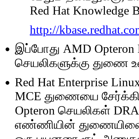
Red Hat Knowledge Ba
http://kbase.redhat.co
இப்போது AMD Opteron R
செயலிகளுக்கு துணை உ
Red Hat Enterprise Lin
MCE துணையை சேர்க்கிற
Opteron செயலிகள் DRA
எண்ணியின் துணையினை 
ஒரு பயனரை ரூட் அணுகலை