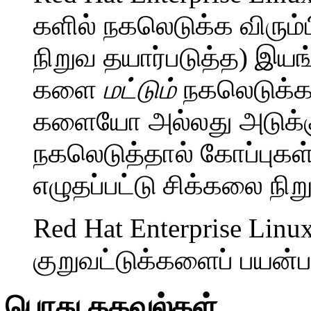
களில் நகலெடுக்க விரும
நிறுவ தயார்படுத்த) இ
களை
மட்டும்
நகலெடுக்க
களையோ அல்லது அடுக
நகலெடுத்தால் கோப்புக
எழுதப்பட்டு சிக்கலை நி
Red Hat Enterprise Linu
குறுவட்டுக்களைப் பயன்ப
பொது தகவல்கள்