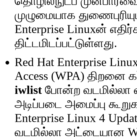
தொழில்நுட்ப முன்பார்வை ப
முழுமையாக துணைபுரியும்
Enterprise Linuxன் எதிர
திட்டமிடப்பட்டுள்ளது.
Red Hat Enterprise Linux
Access (WPA) திறனை கர்
iwlist
போன்ற வடமில்லா வ
அடிப்படை அமைப்பு கூறுகள
Enterprise Linux 4 Upd
வடமில்லா அட்டையான WPA