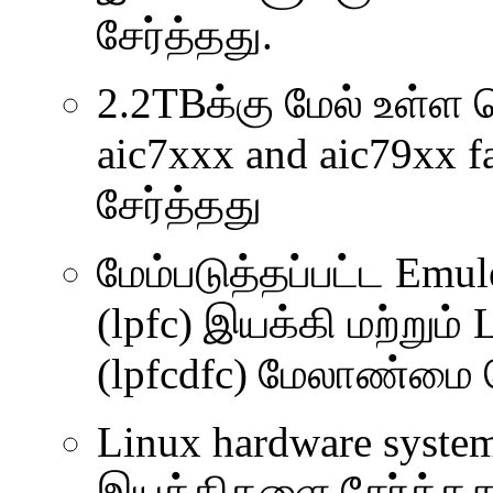
சேர்த்தது.
2.2TBக்கு மேல் உள்
aic7xxx and aic79xx
சேர்த்தது
மேம்படுத்தப்பட்ட Emul
(lpfc) இயக்கி மற்றும்
(lpfcdfc) மேலாண்மை த
Linux hardware system
இயக்கிகளை சேர்த்தத