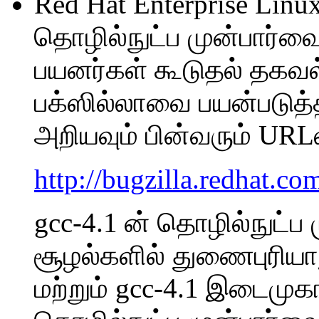
Red Hat Enterprise Linu
தொழில்நுட்ப முன்பார்வை
பயனர்கள் கூடுதல் தகவல
பக்ஸில்லாவை பயன்படுத்
அறியவும் பின்வரும் URLல்
http://bugzilla.redhat.co
gcc-4.1 ன் தொழில்நுட்ப 
சூழல்களில் துணைபுரியா
மற்றும் gcc-4.1 இடைமுகங