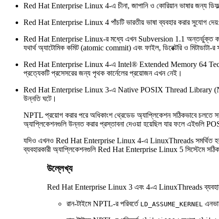
Red Hat Enterprise Linux 4-এ চীনা, জাপানি ও কোরিয়ান ভাষার জন্য ডিফল
Red Hat Enterprise Linux 4 পাঁচটি ভারতীয় ভাষা ব্যবহার করার সুযোগ দেয়: ব
Red Hat Enterprise Linux-র মধ্যে এখন Subversion 1.1 অন্তর্ভুক্ত করা 
যথার্থ অ্যাটোমিক কমিট (atomic commit) এবং ফাইল, ডিরেক্টরি ও মিটাডাটা-র
Red Hat Enterprise Linux 4-এ
Intel
® Extended Memory 64 Tec
প্রত্যেকটি প্রসেসরের জন্য পৃথক কার্নেলের প্রয়োজন এখন নেই।
Red Hat Enterprise Linux 3-এ Native POSIX Thread Library (NPTL) প্র
উন্নতি ঘটে।
NPTL প্রয়োগ করার পরে অধিকাংশ থ্রেডেড অ্যাপ্লিকেশন সঠিকভাবে চলতে সক
অ্যাপ্লিকেশনগুলি উন্নত করার প্রস্তাবনা দেওয়া হয়েছিল যার ফলে এইগুলি P
যদিও এখনও Red Hat Enterprise Linux 4-এ LinuxThreads সমর্থিত হয় ক
ব্যবহারকারী অ্যাপ্লিকেশনগুলি Red Hat Enterprise Linux 5 সিস্টেমে সঠিক
উল্লেখ্য
Red Hat Enterprise Linux 3 এবং 4-এ LinuxThreads ব্যবহারকারী
রান-টাইমে NPTL-র পরিবর্তে
এনভায়
LD_ASSUME_KERNEL