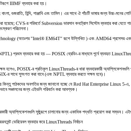
্টরূপে IIIMF ব্যবহার করা হয়।
াংলা, গুজরাতি, হিন্দি, পাঞ্জাবি এবং তামিল। এর সাথে ঐ পাঁচটি ভাষার জন্য উচ্চ-মনের 
হয়েছে; CVS-র পরিবর্তে Subversion ভারসান কনট্রোল সিস্টেম ব্যবহার করা যেতে পারে।
 সংস্করণ পরিচালনা।
hnology (অতঃপর "
Intel
® EM64T" রূপে উল্লিখিত ) এবং AMD64 প্রসেসর একই "x86-
থম ব্যবহার করা হয় — POSIX থ্রেডিং-র মাধ্যমে পূর্বে ব্যবহৃত LinuxThreads-র তু
্ষম হলেও, POSIX-র প্রতিকূল LinuxThreads-র ধারা ব্যবহারকারী অ্যাপ্লিকেশনগুল
OSIX-র সাথে সুসংগত করা যাবে (এবং NPTL ব্যবহার করতে সক্ষম হবে)।
িন্তু পাঠকদের অবগতির জন্য জানানো হচ্ছে যে Red Hat Enterprise Linux 5-এ, L
ভাবে সঞ্চালনের জন্য এইগুলি পরিবর্তন করা আবশ্যক।
 অ্যাপ্লিকেশনগুলি সুষ্ঠুরূপে চালানোর জন্য একাধিক পদ্ধতি প্রয়োগ করা সম্ভব। এইগ
রনমেন্ট ভেরিয়েবল ব্যবহার করে LinuxThreads নির্বাচন