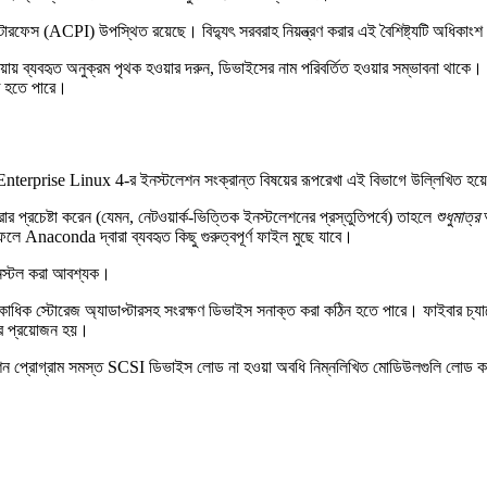
েস (ACPI) উপস্থিত রয়েছে। বিদ্যুৎ সরবরাহ নিয়ন্ত্রণ করার এই বৈশিষ্ট্যটি অধিকাংশ আ
রিয়ায় ব্যবহৃত অনুক্রম পৃথক হওয়ার দরুন, ডিভাইসের নাম পরিবর্তিত হওয়ার সম্ভাবনা থাক
িত হতে পারে।
erprise Linux 4-র ইনস্টলেশন সংক্রান্ত বিষয়ের রূপরেখা এই বিভাগে উল্লিখিত হয়
েষ্টা করেন (যেমন, নেটওয়ার্ক-ভিত্তিক ইনস্টলেশনের প্রস্তুতিপর্বে) তাহলে
শুধুমাত্র
অ
Anaconda দ্বারা ব্যবহৃত কিছু গুরুত্বপূর্ণ ফাইল মুছে যাবে।
স্টল করা আবশ্যক।
 স্টোরেজ অ্যাডাপ্টারসহ সংরক্ষণ ডিভাইস সনাক্ত করা কঠিন হতে পারে। ফাইবার চ্যানেল 
ার প্রয়োজন হয়।
ন প্রোগ্রাম সমস্ত SCSI ডিভাইস লোড না হওয়া অবধি নিম্নলিখিত মোডিউলগুলি লোড কর