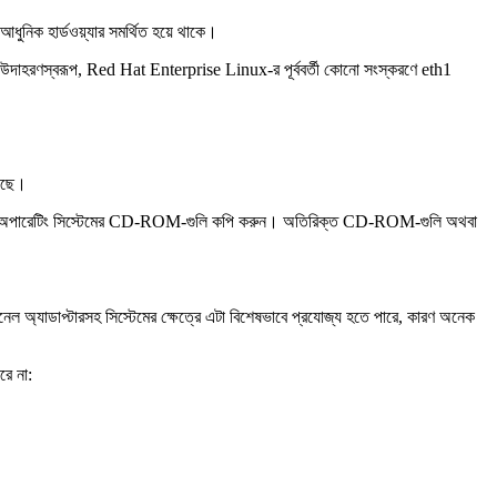
ধুনিক হার্ডওয়্যার সমর্থিত হয়ে থাকে।
ে। উদাহরণস্বরূপ, Red Hat Enterprise Linux-র পূর্ববর্তী কোনো সংস্করণে eth1
েছে।
পারেটিং সিস্টেমের CD-ROM-গুলি কপি করুন। অতিরিক্ত CD-ROM-গুলি অথবা
অ্যাডাপ্টারসহ সিস্টেমের ক্ষেত্রে এটা বিশেষভাবে প্রযোজ্য হতে পারে, কারণ অনেক
ে না: