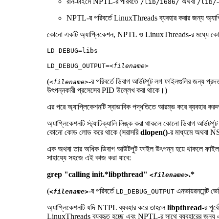
রান-টাইমে NPTL-র পরিবর্তে
অথবা
/lib/i686/
/lib/
NPTL-র পরিবর্তে LinuxThreads ব্যবহার করার জন্য অ্যাপ্লি
কোনো একটি অ্যাপ্লিকেশন, NPTL ও LinuxThreads-র মধ্যে কোনটি ব্
LD_DEBUG=libs
LD_DEBUG_OUTPUT=
<filename>
(
-র পরিবর্তে ডিবাগ আউটপুট লগ ফাইলগুলির জন্য প্রদ
<filename>
উৎপন্নকারী প্রসেসের PID উল্লেখ করা থাকে।)
এর পরে অ্যাপ্লিকেশনটি স্বাভাবিক পদ্ধতিতে আরম্ভ করে ব্যবহার কর
অ্যাপ্লিকেশনটি স্ট্যাটিক্যালি লিঙ্ক করা থাকলে কোনো ডিবাগ আউট
কোনো কোড লোড করে থাকে (সরাসরি
dlopen()
-র মাধ্যমে অথবা NSS
এক অথবা তার অধিক ডিবাগ আউটপুট ফাইল উৎপন্ন হয়ে থাকলে ফাইল
সাহায্যে সহজে এই কাজ করা যাবে:
grep "calling init.*libpthread"
.*
<filename>
(
-র পরিবর্তে
এনভায়রনমেন্ট ভের
<filename>
LD_DEBUG_OUTPUT
অ্যাপ্লিকেশনটি যদি NTPL ব্যবহার করে তাহলে
libpthread
-র পূর্ব
LinuxThreads ব্যবহৃত হচ্ছে এবং NPTL-র সাথে ব্যবহারের জন্য এ