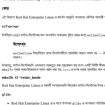
কোর
এই বিভাগে Red Hat Enterprise Linux-র কার্নেল প্রভৃতি অন্যান্য মৌলিক সামগ্রী
e2fsprogs
উপস্থিত ext3 ফাইল-সিস্টেমের মাপ অনলাইন অবস্থায় বৃদ্ধি করার জন্য
ext2onlin
উল্লেখ্য
নিম্নস্থিত ব্লক ডিভাইসটিকে প্রসারিত করতে সক্ষম নয় — ঐ
ext2online
সম্ভব।
উপরন্তু, ফাইল-সিস্টেমগুলি এমনভাবে প্রস্তুত করা প্রয়োজন যার ফলে একটি নির্দিষ্ট সী
দ্বারা স্বয়ংক্রিয়ভাবে স্থান বরাদ্দ করা হয়; ১০০০-র গুণক দ্বারা প্রসারিত মাপ 
mke2fs
mke2fs -O ^resize_inode
Red Hat Enterprise Linux-র পরবর্তী সংস্করণগুলি বিদ্যমান ফাইল-সিস্টেমের উপর এই 
glibc
Red Hat Enterprise Linux 4-র সাথে উপলব্ধ
-র সংস্করণ অতিরিক্
glibc