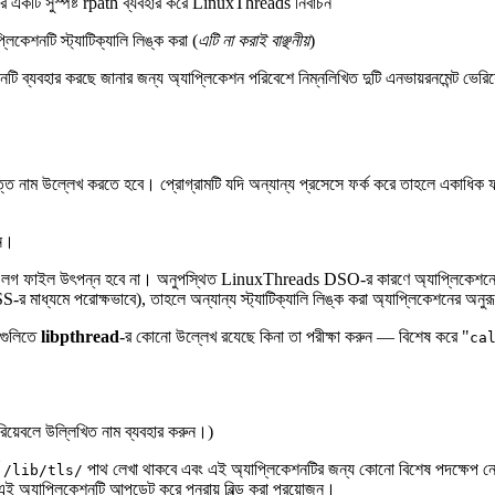
-র একটি সুস্পষ্ট rpath ব্যবহার করে LinuxThreads নির্বাচন
কেশনটি স্ট্যাটিক্যালি লিঙ্ক করা (
এটি না করাই বাঞ্ছনীয়
)
যবহার করছে জানার জন্য অ্যাপ্লিকেশন পরিবেশে নিম্নলিখিত দুটি এনভায়রনমেন্ট ভেরি
ত্ত নাম উল্লেখ করতে হবে। প্রোগ্রামটি যদি অন্যান্য প্রসেসে ফর্ক করে তাহলে একাধিক
ুন।
পুট লগ ফাইল উৎপন্ন হবে না। অনুপস্থিত LinuxThreads DSO-র কারণে অ্যাপ্লিকেশনের
-র মাধ্যমে পরোক্ষভাবে), তাহলে অন্যান্য স্ট্যাটিক্যালি লিঙ্ক করা অ্যাপ্লিকেশনের অনু
গুলিতে
libpthread
-র কোনো উল্লেখ রযেছে কিনা তা পরীক্ষা করুন — বিশেষ করে "
ca
িয়েবলে উল্লিখিত নাম ব্যবহার করুন।)
ে
পাথ লেখা থাকবে এবং এই অ্যাপ্লিকেশনটির জন্য কোনো বিশেষ পদক্ষেপ ন
/lib/tls/
ই অ্যাপ্লিকেশনটি আপডেট করে পুনরায় বিল্ড করা প্রয়োজন।