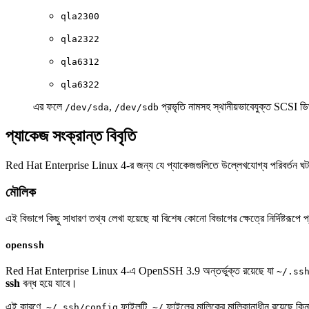
qla2300
qla2322
qla6312
qla6322
এর ফলে
,
প্রভৃতি নামসহ স্থানীয়ভাবেযুক্ত SCSI ডি
/dev/sda
/dev/sdb
প্যাকেজ সংক্রান্ত বিবৃতি
Red Hat Enterprise Linux 4-র জন্য যে প্যাকেজগুলিতে উল্লেখযোগ্য পরিবর্তন ঘট
মৌলিক
এই বিভাগে কিছু সাধারণ তথ্য লেখা হয়েছে যা বিশেষ কোনো বিভাগের ক্ষেত্রে নির্দিষ্টরূপে
openssh
Red Hat Enterprise Linux 4-এ OpenSSH 3.9 অন্তর্ভুক্ত রয়েছে যা
~/.ss
ssh
বন্ধ হয়ে যাবে।
এই কারণে,
ফাইলটি,
ফাইলের মালিকের মালিকানাধীন রয়েছে কিন
~/.ssh/config
~/