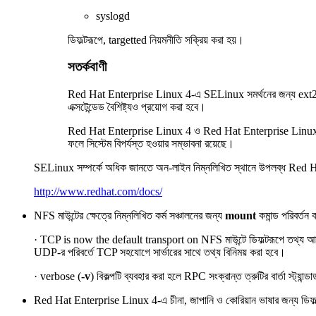
syslogd
ডিফল্টরূপে, targetted নিয়মনীতি সক্রিয় করা হয়।
সতর্কবাণী
Red Hat Enterprise Linux 4-এ SELinux সমর্থনের জন্য ext2/ext3 
এক্সটেন্ডেড বৈশিষ্ট্যও প্রয়োগ করা হবে।
Red Hat Enterprise Linux 4 ও Red Hat Enterprise Linux 2.1 প্র
ফলে সিস্টেম বিপর্যস্ত হওয়ার সম্ভাবনা রয়েছে।
SELinux সম্পর্কে অধিক জানতে অন-লাইন নিম্নলিখিত স্থানে উপলব্ধ Red
http://www.redhat.com/docs/
NFS মাউন্টের ক্ষেত্রে নিম্নলিখিত কর্ম সঞ্চালনের জন্য
mount
কমান্ড পরিবর্তন 
· TCP is now the default transport on NFS মাউন্টে ডিফল্টরূপে তথ্য আ
UDP-র পরিবর্তে TCP সহযোগে সার্ভারের সাথে তথ্য বিনিময় করা হবে।
· verbose (
-v
) বিকল্পটি ব্যবহার করা হলে RPC সংক্রান্ত ত্রুটির বার্তা স্ট্যান্
Red Hat Enterprise Linux 4-এ চীনা, জাপানি ও কোরিয়ান ভাষার জন্য ডি