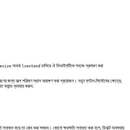
অথবা
চালিয়ে ঐ ডিভাইসটিকে সহজে প্রসারণ করা
esize
lvextend
ারণের জন্য অল্প পরিমাণ স্থান আরক্ষণ করা প্রয়োজন। নতুন ফাইল-সিস্টেমের ক্ষেত্রে,
িত কমান্ড ব্যবহার করুন:
ষতি সনাক্ত করে তা রোধ করা সম্ভব। কোনো ক্ষয়ক্ষতি সনাক্ত করা হলে, ডিফল্ট অবস্থায়