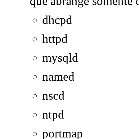
que abrange somente 
dhcpd
httpd
mysqld
named
nscd
ntpd
portmap