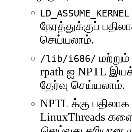
LD_ASSUME_KERNEL
நேரத்துக்குப் பதில
செய்யலாம்.
மற்றும
/lib/i686/
rpath ஐ NPTL இயக்
தேர்வு செய்யலாம்.
NPTL க்கு பதிலா
LinuxThreads களை
செய்வது சரியான 