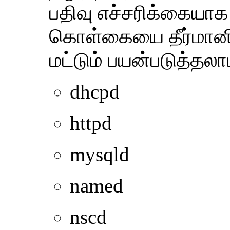
பதிவு எச்சரிக்கையா
கொள்கையை தீர்மானிக
மட்டும் பயன்படுத்தலாம
dhcpd
httpd
mysqld
named
nscd