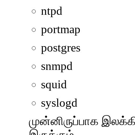
ntpd
portmap
postgres
snmpd
squid
syslogd
முன்னிருப்பாக இலக்
இருக்கும்.