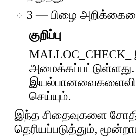
3 — பிழை அறிக்கையை 
குறிப்பு
MALLOC_CHECK_ இன்
அமைக்கப்பட்டுள்ளது
இயல்பானவைகளைவி
செய்யும்.
இந்த சிதைவுகளை சோதி
தெரியப்படுத்தும், மூன்றா