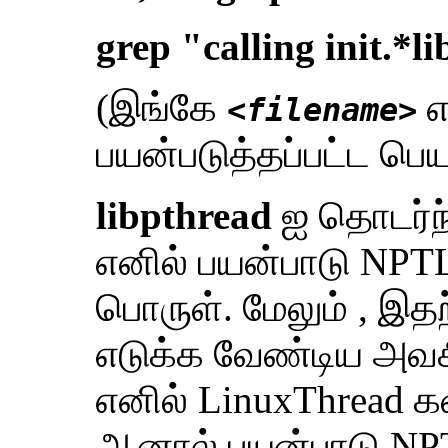
grep "calling init.*
(இங்கே
எ
<filename>
பயன்படுத்தப்பட்ட பெய
libpthread
ஐ தொடர்ந்
எனில் பயன்பாடு NPTL
பொருள். மேலும் , இத
எடுக்க வேண்டிய அவச
எனில் LinuxThread கள
ஆனால் பயன்பாடு NP