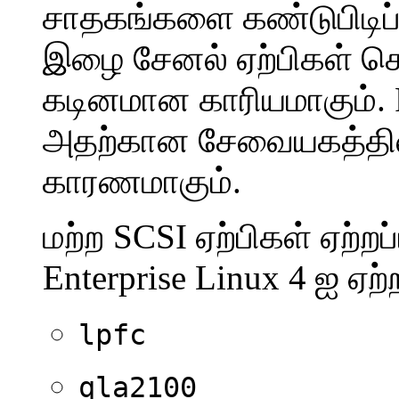
சாதகங்களை கண்டுபிடிப
இழை சேனல் ஏற்பிகள் க
கடினமான காரியமாகும். R
அதற்கான சேவையகத்தில்
காரணமாகும்.
மற்ற SCSI ஏற்பிகள் ஏற்றப்
Enterprise Linux 4 ஐ ஏற
lpfc
qla2100