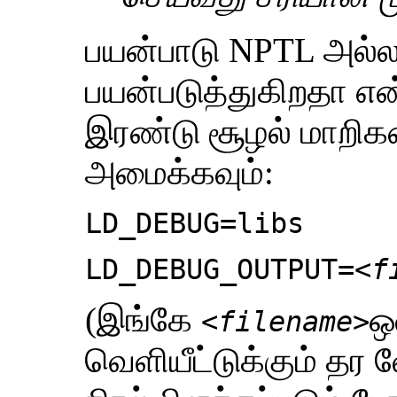
பயன்பாடு NPTL அல்
பயன்படுத்துகிறதா என
இரண்டு சூழல் மாறிக
அமைக்கவும்:
LD_DEBUG=libs
LD_DEBUG_OUTPUT=
<f
(இங்கே
ஒ
<filename>
வெளியீட்டுக்கும் தர 