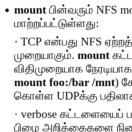
mount
பின்வரும் NFS m
மாற்றப்பட்டுள்ளது:
· TCP என்பது NFS ஏற்றத்
முறையாகும்.
mount
கட்
விதிமுறையாக நேரடியாக கு
mount foo:/bar /mnt
) 
கொள்ள UDPக்கு பதிலாக
· verbose கட்டளையைப் ப
பிழை அறிக்கைகளை நிலை