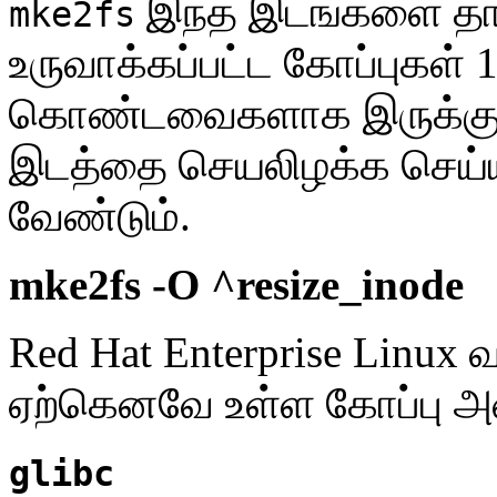
இந்த இடங்களை தான
mke2fs
உருவாக்கப்பட்ட கோப்புகள் 
கொண்டவைகளாக இருக்கும்.
இடத்தை செயலிழக்க செய்
வேண்டும்.
mke2fs -O ^resize_inode
Red Hat Enterprise Linux 
ஏற்கெனவே உள்ள கோப்பு அமை
glibc