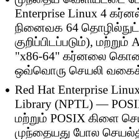
Enterprise Linux 4 கர
நினைவக 64 தொழில்நுட்ப
குறிப்பிடப்படும்), மற்ற
"x86-64" கர்னலை கொண்ட
ஒவ்வொரு செயலி வகைக்க
Red Hat Enterprise Linu
Library (NPTL) — POSI
மற்றும் POSIX கிளை ச
முந்தையது போல செயல்