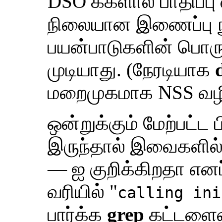
DSO க்களால் பாதிப்பு 
நிலையான இணைப்பு ந
பயன்பாடுகளின் பொருத
முடியாது. (நேரடியாக
மறைமுகமாக NSS வழ
ஒன்றுக்கும் மேற்பட்ட
இருந்தால் இவைகளில
— ஐ குறிக்கிறதா எனப் ப
வரியில் "
calling ini
பார்க்க
grep
கட்டளையை