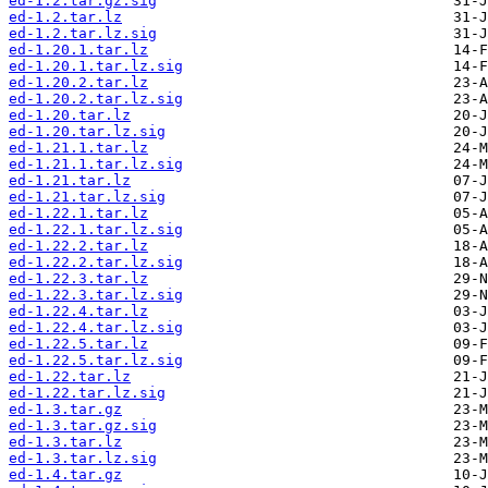
ed-1.2.tar.gz.sig
ed-1.2.tar.lz
ed-1.2.tar.lz.sig
ed-1.20.1.tar.lz
ed-1.20.1.tar.lz.sig
ed-1.20.2.tar.lz
ed-1.20.2.tar.lz.sig
ed-1.20.tar.lz
ed-1.20.tar.lz.sig
ed-1.21.1.tar.lz
ed-1.21.1.tar.lz.sig
ed-1.21.tar.lz
ed-1.21.tar.lz.sig
ed-1.22.1.tar.lz
ed-1.22.1.tar.lz.sig
ed-1.22.2.tar.lz
ed-1.22.2.tar.lz.sig
ed-1.22.3.tar.lz
ed-1.22.3.tar.lz.sig
ed-1.22.4.tar.lz
ed-1.22.4.tar.lz.sig
ed-1.22.5.tar.lz
ed-1.22.5.tar.lz.sig
ed-1.22.tar.lz
ed-1.22.tar.lz.sig
ed-1.3.tar.gz
ed-1.3.tar.gz.sig
ed-1.3.tar.lz
ed-1.3.tar.lz.sig
ed-1.4.tar.gz