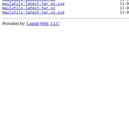
mailutils-latest.tar.gz.sig
mailutils-latest.tar.xz
mailutils-latest.tar.xz.sig
Provided by:
Liquid Web, LLC