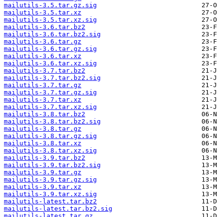
mailutils-3.5.tar.gz.sig
mailutils-3.5.tar.xz
mailutils-3.5.tar.xz.sig
mailutils-3.6.tar.bz2
mailutils-3.6.tar.bz2.sig
mailutils-3.6.tar.gz
mailutils-3.6.tar.gz.sig
mailutils-3.6.tar.xz
mailutils-3.6.tar.xz.sig
mailutils-3.7.tar.bz2
mailutils-3.7.tar.bz2.sig
mailutils-3.7.tar.gz
mailutils-3.7.tar.gz.sig
mailutils-3.7.tar.xz
mailutils-3.7.tar.xz.sig
mailutils-3.8.tar.bz2
mailutils-3.8.tar.bz2.sig
mailutils-3.8.tar.gz
mailutils-3.8.tar.gz.sig
mailutils-3.8.tar.xz
mailutils-3.8.tar.xz.sig
mailutils-3.9.tar.bz2
mailutils-3.9.tar.bz2.sig
mailutils-3.9.tar.gz
mailutils-3.9.tar.gz.sig
mailutils-3.9.tar.xz
mailutils-3.9.tar.xz.sig
mailutils-latest.tar.bz2
mailutils-latest.tar.bz2.sig
mailutils-latest.tar.gz