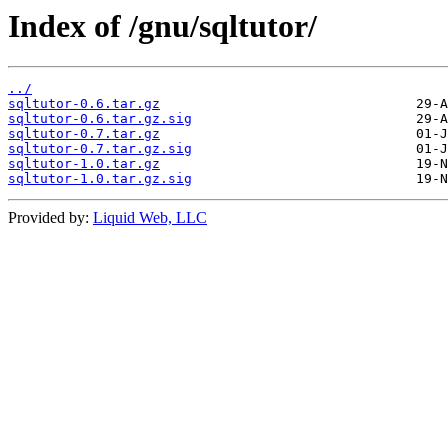
Index of /gnu/sqltutor/
../
sqltutor-0.6.tar.gz
sqltutor-0.6.tar.gz.sig
sqltutor-0.7.tar.gz
sqltutor-0.7.tar.gz.sig
sqltutor-1.0.tar.gz
sqltutor-1.0.tar.gz.sig
Provided by:
Liquid Web, LLC