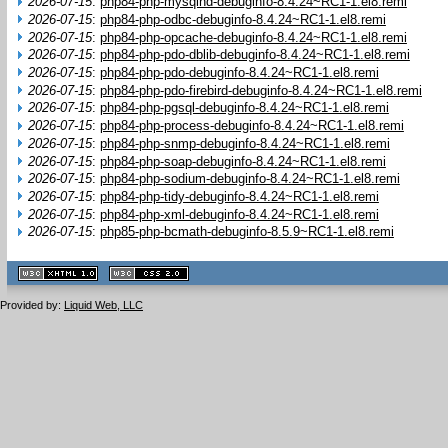
2026-07-15
:
php84-php-mysqlnd-debuginfo-8.4.24~RC1-1.el8.remi
2026-07-15
:
php84-php-odbc-debuginfo-8.4.24~RC1-1.el8.remi
2026-07-15
:
php84-php-opcache-debuginfo-8.4.24~RC1-1.el8.remi
2026-07-15
:
php84-php-pdo-dblib-debuginfo-8.4.24~RC1-1.el8.remi
2026-07-15
:
php84-php-pdo-debuginfo-8.4.24~RC1-1.el8.remi
2026-07-15
:
php84-php-pdo-firebird-debuginfo-8.4.24~RC1-1.el8.remi
2026-07-15
:
php84-php-pgsql-debuginfo-8.4.24~RC1-1.el8.remi
2026-07-15
:
php84-php-process-debuginfo-8.4.24~RC1-1.el8.remi
2026-07-15
:
php84-php-snmp-debuginfo-8.4.24~RC1-1.el8.remi
2026-07-15
:
php84-php-soap-debuginfo-8.4.24~RC1-1.el8.remi
2026-07-15
:
php84-php-sodium-debuginfo-8.4.24~RC1-1.el8.remi
2026-07-15
:
php84-php-tidy-debuginfo-8.4.24~RC1-1.el8.remi
2026-07-15
:
php84-php-xml-debuginfo-8.4.24~RC1-1.el8.remi
2026-07-15
:
php85-php-bcmath-debuginfo-8.5.9~RC1-1.el8.remi
XHTML
CSS
1.1 valide
2.0 valide
Provided by:
Liquid Web, LLC