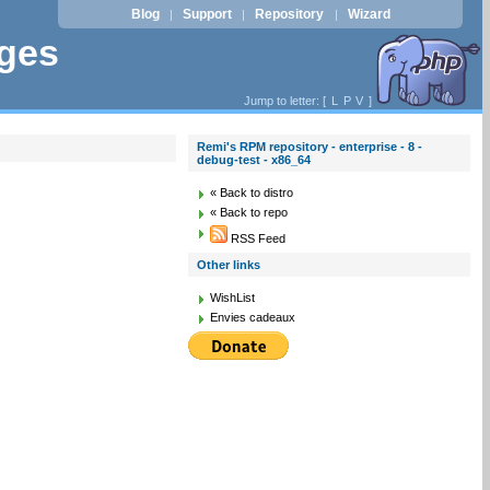
Blog
Support
Repository
Wizard
|
|
|
ages
Jump to letter: [
L
P
V
]
Remi's RPM repository - enterprise - 8 -
debug-test - x86_64
« Back to distro
« Back to repo
RSS Feed
Other links
WishList
Envies cadeaux