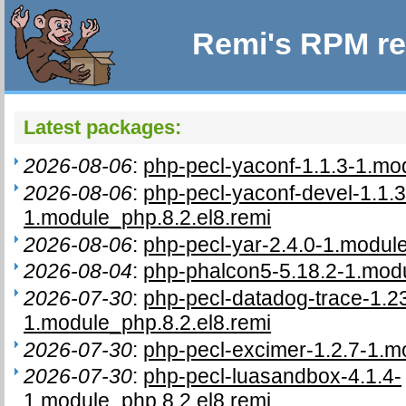
Remi's RPM re
Latest packages:
2026-08-06
:
php-pecl-yaconf-1.1.3-1.mo
2026-08-06
:
php-pecl-yaconf-devel-1.1.3
1.module_php.8.2.el8.remi
2026-08-06
:
php-pecl-yar-2.4.0-1.module
2026-08-04
:
php-phalcon5-5.18.2-1.modu
2026-07-30
:
php-pecl-datadog-trace-1.23
1.module_php.8.2.el8.remi
2026-07-30
:
php-pecl-excimer-1.2.7-1.m
2026-07-30
:
php-pecl-luasandbox-4.1.4-
1.module_php.8.2.el8.remi