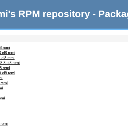
i's RPM repository - Pack
8.remi
.el8.remi
.el8.remi
8.3.el8.remi
8.remi
.el8.remi
mi
.remi
mi
emi
.remi