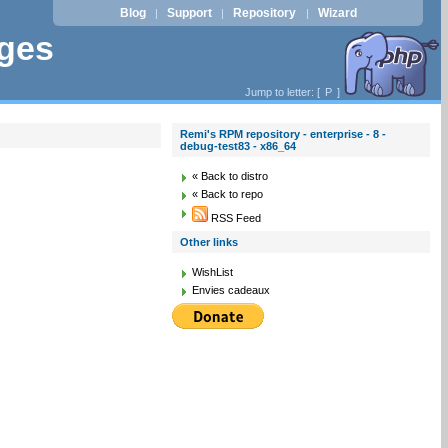
Blog
Support
Repository
Wizard
|
|
|
ages
Jump to letter: [
P
]
Remi's RPM repository - enterprise - 8 -
debug-test83 - x86_64
« Back to distro
« Back to repo
RSS Feed
Other links
WishList
Envies cadeaux