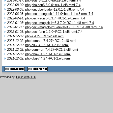
2023-01-27
:
php-sqlsrv-5.11.0~beta1-1.el8.remi.7.4
2022-08-09
:
php-phalcon5-5.0.0~rc4-1.el8.remi.7.4
2022-08-09
:
php-ioncube-loader-12.0.1-1.el8.remi.7.4
2022-06-08
:
php-pecl-mongodb-1.14.0~beta1-1.el8.remi.7.4
2022-02-14
:
php-pecl-redis5-5.3.7~RC2-1.el8.remi.7.4
2022-01-05
:
php-pecl-imagick-im6-3.7.0~RC1-1.el8.remi.7.4
2022-01-05
:
php-pecl-imagick-im6-devel-3.7.0~RC1-1.el8.remi.7.4
2022-01-03
:
php-pecl-fann-1.2.0~RC2-1.el8.remi.7.4
2021-12-02
:
php-7.4.27~RC1-2.el8.remi
2021-12-02
:
php-bcmath-7.4.27~RC1-2.el8.remi
2021-12-02
:
php-cli-7.4.27~RC1-2.el8.remi
2021-12-02
:
php-common-7.4.27~RC1-2.el8.remi
2021-12-02
:
php-dba-7.4.27~RC1-2.el8.remi
2021-12-02
:
php-dbg-7.4.27~RC1-2.el8.remi
XHTML
CSS
1.1 valide
2.0 valide
Provided by:
Liquid Web, LLC