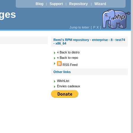
Blog
Support
Repository
Wizard
|
|
|
ages
Jump to letter: [
P
X
]
Remi's RPM repository - enterprise - 8 - test74
- x86_64
« Back to distro
« Back to repo
RSS Feed
Other links
WishList
Envies cadeaux