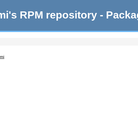
i's RPM repository - Pack
emi