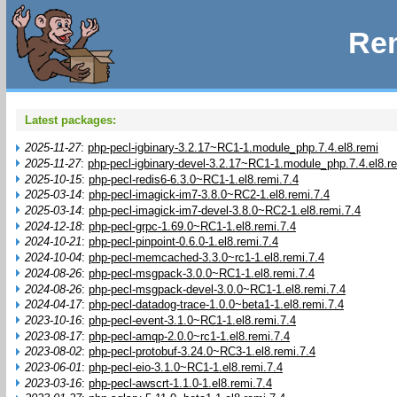
Rem
Latest packages:
2025-11-27
:
php-pecl-igbinary-3.2.17~RC1-1.module_php.7.4.el8.remi
2025-11-27
:
php-pecl-igbinary-devel-3.2.17~RC1-1.module_php.7.4.el8.r
2025-10-15
:
php-pecl-redis6-6.3.0~RC1-1.el8.remi.7.4
2025-03-14
:
php-pecl-imagick-im7-3.8.0~RC2-1.el8.remi.7.4
2025-03-14
:
php-pecl-imagick-im7-devel-3.8.0~RC2-1.el8.remi.7.4
2024-12-18
:
php-pecl-grpc-1.69.0~RC1-1.el8.remi.7.4
2024-10-21
:
php-pecl-pinpoint-0.6.0-1.el8.remi.7.4
2024-10-04
:
php-pecl-memcached-3.3.0~rc1-1.el8.remi.7.4
2024-08-26
:
php-pecl-msgpack-3.0.0~RC1-1.el8.remi.7.4
2024-08-26
:
php-pecl-msgpack-devel-3.0.0~RC1-1.el8.remi.7.4
2024-04-17
:
php-pecl-datadog-trace-1.0.0~beta1-1.el8.remi.7.4
2023-10-16
:
php-pecl-event-3.1.0~RC1-1.el8.remi.7.4
2023-08-17
:
php-pecl-amqp-2.0.0~rc1-1.el8.remi.7.4
2023-08-02
:
php-pecl-protobuf-3.24.0~RC3-1.el8.remi.7.4
2023-06-01
:
php-pecl-eio-3.1.0~RC1-1.el8.remi.7.4
2023-03-16
:
php-pecl-awscrt-1.1.0-1.el8.remi.7.4